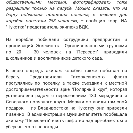
общественными местами, фотографировать тоже
разрешили только на палубе. Можно сказать, что на
борту побывала половина посёлка, в течение дня
корабль посетили 288 человек
», – сообщил корр. ИА
"Чукотка" представитель экипажа БДК.
На корабле побывали сотрудники предприятий и
организаций Эгвекинота. Организованными группами
по 20 – 30 человек на "Пересвет" приводили
школьников и воспитанников детского сада.
В свою очередь экипаж корабля также побывал на
берегу. Представители Тихоокеанского флота
прогулялись по посёлку, а также съездили к местной
достопримечательности арке "Полярный круг", которая
установлена рядом с пересечением 180 меридиана и
Северного полярного круга. Моряки оставили там свой
подарок – из Владивостока на Чукотку они привезли
пианино. В администрации муниципалитета пообещала
экипажу "Пересвета" взять шефство над арт-объектом и
уберечь его от непогоды.