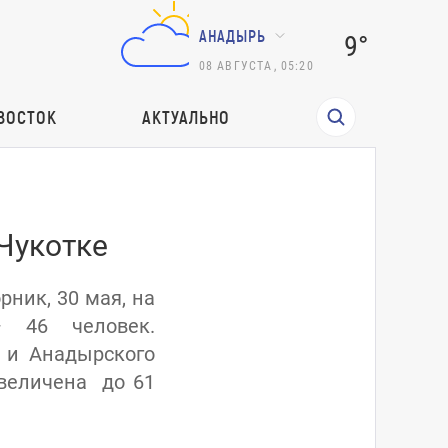
АНАДЫРЬ
9°
08
АВГУСТА
,
05:20
ВОСТОК
АКТУАЛЬНО
Чукотке
рник, 30 мая, на
– 46 человек.
 и Анадырского
увеличена до 61