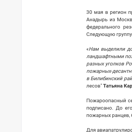
30 мая в регион 
Анадырь из Москв
федерального ре
Следующую группу 
«
Нам выделили до
ландшафтными пож
разных уголков Ро
пожарных-десантни
в Билибинский ра
лесов"
Татьяна Ка
Пожароопасный се
подписано. До ег
пожарных ранцев, 
Для авиапатрулиро