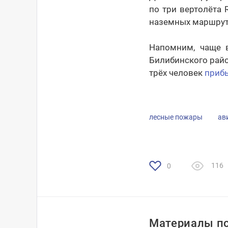
по три вертолёта
наземных маршруто
Напомним, чаще 
Билибинского райо
трёх человек
приб
лесные пожары
ав
116
0
Материалы по