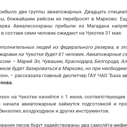
прибыло две группы авиапожарных. Двадцать специал
ы, ближайшим рейсом их перебросят в Марково. Ещ
зерва Авиалесоохраны прибыли из Магадана напря
в составе семи человек ожидают на Чукотке 31 мая.
полнительных людей из федерального резерва, в это
арами на Чукотке будет 61 человек. Авиапожарные съ
ссии – Марий Эл, Чувашии, Краснодара, Белгорода, Ал
ков будет базироваться в Марково, но при необходим
йон
», – рассказала главный диспетчер ГАУ ЧАО "База 
рпова
.
зон на Чукотке начнётся с 1 июня, соответствующее
о начала авиапожарные займутся подготовкой и пр
бензопил, воздуходувок и других инструментов.
вания лесов будут задействованы два самолёта-амфиб