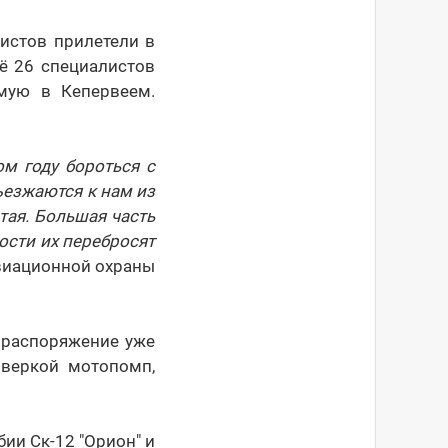
истов прилетели в
ё 26 специалистов
мую в Кепервеем.
м году бороться с
езжаются к нам из
тая. Большая часть
ости их перебросят
авиационной охраны
 распоряжение уже
оверкой мотопомп,
ии Ск-12 "Орион" и