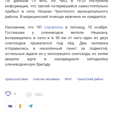
По данным ГУ МЧС по ЧАО, в 19:25 поступила
информация, что третий потерявшийся самостоятельно
прибыл в село Нешкан Чукотского муниципального
района. В медицинский помощи мужчина не нуждается.
Напомним, что ЧП
случилось
в пятницу, 10 ноября.
Гостившие у оленеводов жители Нешкана,
возвращались в село и в 50 км от него один из двух
снегоходов провалился под лёд. Два человека
отправились в населённый пункт за подмогой,
остальные ждали их у затонувшего снегохода, но затем
решили идти в находящуюся неподалёку
оленеводческую бригаду.
происшествия
поиски человека
МЧС
Чукотский район
0
1922