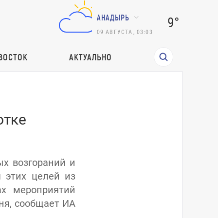
АНАДЫРЬ
9°
09
АВГУСТА
,
03:03
ВОСТОК
АКТУАЛЬНО
отке
х возгораний и
 этих целей из
х мероприятий
ня, сообщает ИА