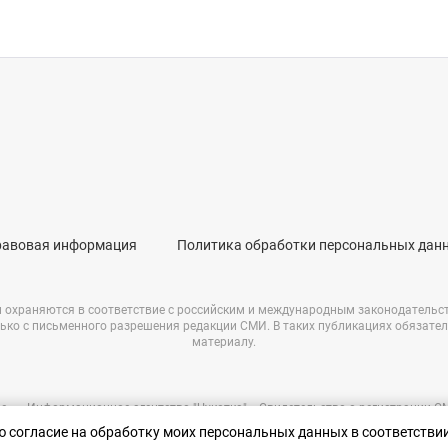
равовая информация
Политика обработки персональных дан
и охраняются в соответствие с российским и международным законодательс
ько с письменного разрешения редакции СМИ. В таких публикациях обязате
материалу.
е – «Информационное агентство "Чукотка"». Свидетельство о регистрации 
69723 от 05.05.2017 г. Выдано Федеральной службой по надзору в сфере связ
аю согласие на обработку моих персональных данных в соответстви
информационных технологий и массовых коммуникаций.