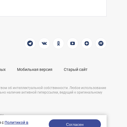
ных
Мобильная версия
Старый сайт
твом об интеллектуальной собственности. Любое использование
льно наличие активной гиперссылки, ведущей к оригинальному
СМИ
Разработка сайта:
и,
и с
Политикой в
nologostudio.ru.
Согласен