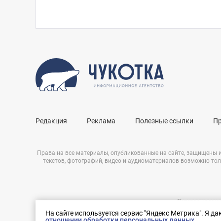
Редакция
Реклама
Полезные ссылки
П
Права на все материалы, опубликованные на сайте, защищены 
текстов, фотографий, видео и аудиоматериалов возможно тол
Сетевое издани
Нашли ошибку?
ЭЛ № ФС 77 – 
На сайте используется сервис "Яндекс Метрика". Я д
Выделите ее и нажмите Ctrl+Enter
отношении обработки персональных данных