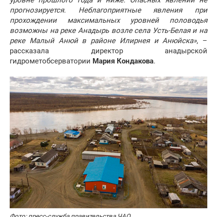
уровне прошлого года и ниже. Опасных явлений не
прогнозируется. Неблагоприятные явления при
прохождении максимальных уровней половодья
возможны на реке Анадырь возле села Усть-Белая и на
реке Малый Анюй в районе Илирнея и Анюйска»
, –
рассказала директор анадырской
гидрометобсерватории
Мария Кондакова
.
Фото: пресс-служба правительства ЧАО