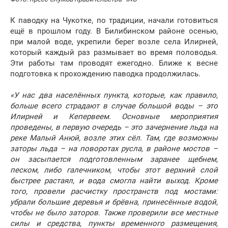
К паводку на Чукотке, по традиции, начали готовиться
ещё в прошлом году. В Билибинском районе осенью,
при малой воде, укрепили берег возле села Илирней,
который каждый раз размывает во время половодья.
Эти работы там проводят ежегодно. Ближе к весне
подготовка к прохождению паводка продолжилась.
«У нас два населённых пункта, которые, как правило,
больше всего страдают в случае большой воды – это
Илирней и Кепервеем. Основные мероприятия
проведены, в первую очередь – это зачернение льда на
реке Малый Анюй, возле этих сёл. Там, где возможны
заторы льда – на поворотах русла, в районе мостов –
он засыпается подготовленным заранее щебнем,
песком, либо галечником, чтобы этот верхний слой
быстрее растаял, и вода смогла найти выход. Кроме
того, провели расчистку пространств под мостами:
убрали большие деревья и брёвна, принесённые водой,
чтобы не было заторов. Также проверили все местные
силы и средства, пункты временного размещения,