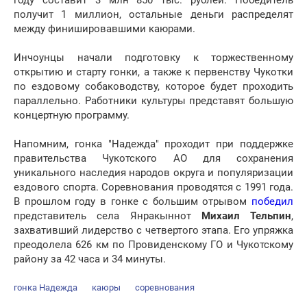
году составит 3 млн 850 тыс. рублей. Победитель
получит 1 миллион, остальные деньги распределят
между финишировавшими каюрами.
Инчоунцы начали подготовку к торжественному
открытию и старту гонки, а также к первенству Чукотки
по ездовому собаководству, которое будет проходить
параллельно. Работники культуры представят большую
концертную программу.
Напомним, гонка "Надежда" проходит при поддержке
правительства Чукотского АО для сохранения
уникального наследия народов округа и популяризации
ездового спорта. Соревнования проводятся с 1991 года.
В прошлом году в гонке с большим отрывом
победил
представитель села Янракыннот
Михаил Тельпин
,
захвативший лидерство с четвертого этапа. Его упряжка
преодолела 626 км по Провиденскому ГО и Чукотскому
району за 42 часа и 34 минуты.
гонка Надежда
каюры
соревнования