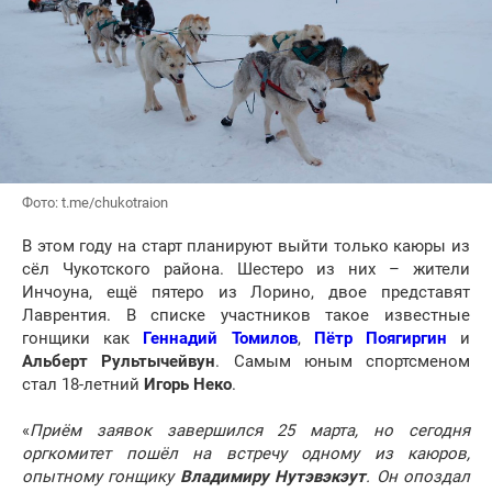
Фото: t.me/chukotraion
В этом году на старт планируют выйти только каюры из
сёл Чукотского района. Шестеро из них – жители
Инчоуна, ещё пятеро из Лорино, двое представят
Лаврентия. В списке участников такое известные
гонщики как
Геннадий Томилов
,
Пётр Поягиргин
и
Альберт Рультычейвун
. Самым юным спортсменом
стал 18-летний
Игорь Неко
.
«
Приём заявок завершился 25 марта, но сегодня
оргкомитет пошёл на встречу одному из каюров,
опытному гонщику
Владимиру Нутэвэкэут
. Он опоздал