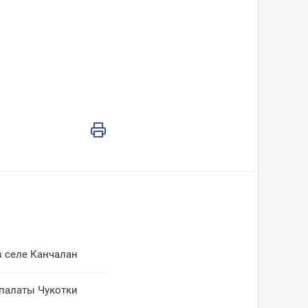
в селе Канчалан
 палаты Чукотки