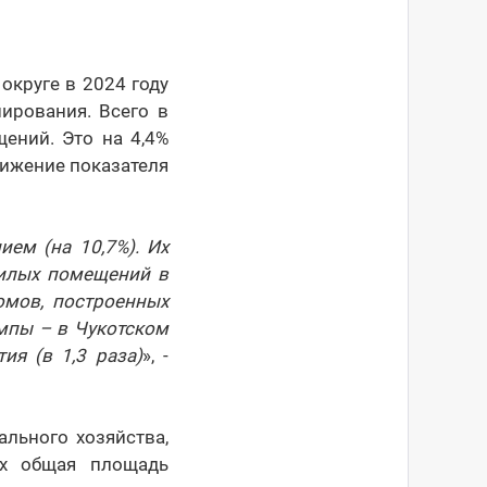
круге в 2024 году
ирования. Всего в
ений. Это на 4,4%
нижение показателя
ем (на 10,7%). Их
жилых помещений в
омов, построенных
мпы – в Чукотском
ия (в 1,3 раза)
», -
льного хозяйства,
их общая площадь