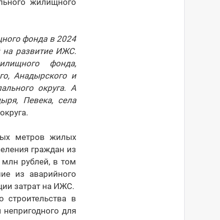
ального жилищного
щного фонда в 2024
й на развитие ИЖС.
лищного фонда,
го, Анадырского и
ального округа. А
ыря, Певека, села
округа.
ных метров жилых
селения граждан из
 млн рублей, в том
ие из аварийного
ции затрат на ИЖС.
о строительства в
 непригодного для