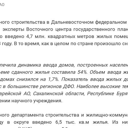
ЧАО
ного строительства в Дальневосточном федеральном о
 эксперты Восточного центра государственного план
о введено 4,7 млн. квадратных метров жилых помещ
3 году. В то время, как в целом по стране произошло с
печила динамика ввода домов, построенных населени
еме сданного жилья составила 54%. Объем ввода 
домах снизился на 1,7%. Показатель ввода жилых д
с в большинстве регионов ДФО. Наиболее высокие те
Еврейской АО, Сахалинской области, Республике Бурят
ении научного учреждения.
ого департамента строительства и жилищно-коммуна
ду в округе введено 6,5 тыс. кв.м жилья. Из н