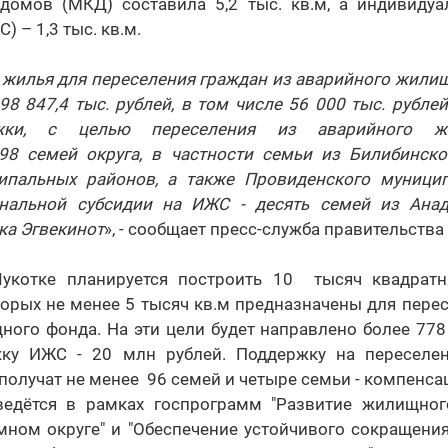
домов (МКД) составила 5,2 тыс. кв.м, а индивиду
) – 1,3 тыс. кв.м.
 жилья для переселения граждан из аварийного жили
98 847,4 тыс. рублей, в том числе 56 000 тыс. рубле
жки, с целью переселения из аварийного жи
98 семей округа, в частности семьи из Билибинско
ипальных районов, а также Провиденского муницип
нальной субсидии на ИЖС - десять семей из Анад
ка Эгвекинот
», - сообщает пресс-служба правительства 
Чукотке планируется построить 10 тысяч квадрат
орых не менее 5 тысяч кв.м предназначены для пере
ого фонда. На эти цели будет направлено более 778
жку ИЖС - 20 млн рублей. Поддержку на переселен
олучат не менее 96 семей и четыре семьи - компенса
едётся в рамках госпрограмм "Развитие жилищног
мном округе" и "Обеспечение устойчивого сокращения