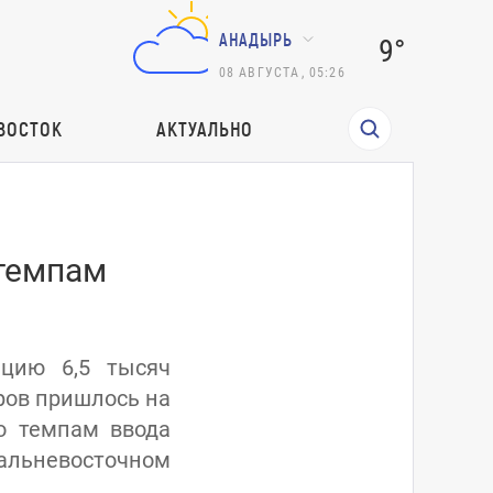
АНАДЫРЬ
9°
08
АВГУСТА
,
05:26
ВОСТОК
АКТУАЛЬНО
 темпам
ацию 6,5 тысяч
ров пришлось на
о темпам ввода
льневосточном