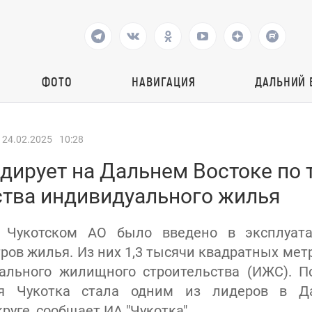
ФОТО
НАВИГАЦИЯ
ДАЛЬНИЙ 
24.02.2025
10:28
идирует на Дальнем Востоке по
ства индивидуального жилья
 Чукотском АО было введено в эксплуат
ров жилья. Из них 1,3 тысячи квадратных мет
ального жилищного строительства (ИЖС). П
ья Чукотка стала одним из лидеров в Да
уге, сообщает ИА "Чукотка".