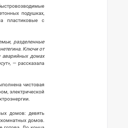
быстровозводимые
етонных подушках,
на пластиковые с
емьи, разделенные
нетегина. Ключи от
и аварийных домах
сут»
, — рассказала
выполнена чистовая
ром, электрической
ктроэнергии.
лых домов: девять
ёхкомнатных домов.
 готова. До конца