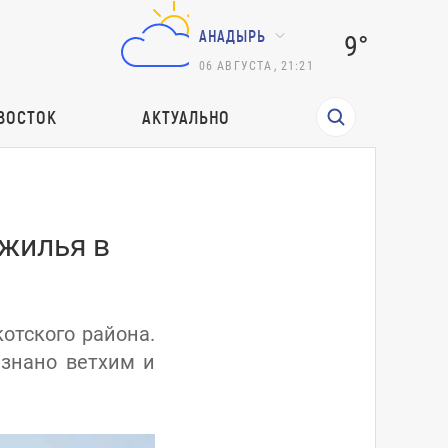
АНАДЫРЬ
9°
06
АВГУСТА
,
21:21
ВОСТОК
АКТУАЛЬНО
 жилья в
отского района.
изнано ветхим и