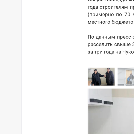
года строителям п
(примерно по 70 
местного бюджетов
По данным пресс-с
расселить свыше 3
за три года на Чук