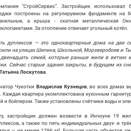
мпания "СтройСервис". Застройщик использовал 
теджи построены на регулируемом фундаменте на б
панельные, а крыша - скатная металлическая Ок
клопакетами. За отопление отвечает угольный котёл.
ь дуплексов — это одноквартирные дома на две с
оили на улицах Шипина, Школьной, Морзверобоев и Ты
 двенадцать семей, которые раньше жили в ветхих 
ки. Сейчас старые здания закрыты, в будущем их сне
Татьяна Лоскутова
.
рнатор Чукотки
Владислав Кузнецов
, во всех домах 
". Каждая квартира укомплектована кухонным гарниту
ой и бойлером. Также установлены счётчики воды и эле
ту, застройщик должен возвести в Инчоуне 19 жи
лексов, а также по пять индивидуальных двух- и тр
лья — не менее 1296 м². Большая часть объектов уже