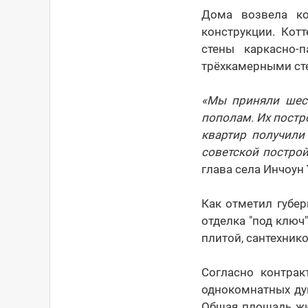
Дома возвела ко
конструкции. Кот
стены каркасно-
трёхкамерными сте
«Мы приняли шест
пополам. Их постр
квартир получили
советской построй
глава села Инчоун
Как отметил губе
отделка "под ключ
плитой, сантехник
Согласно контрак
однокомнатных дуп
Общая площадь жи