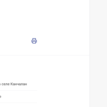
в селе Канчалан
е