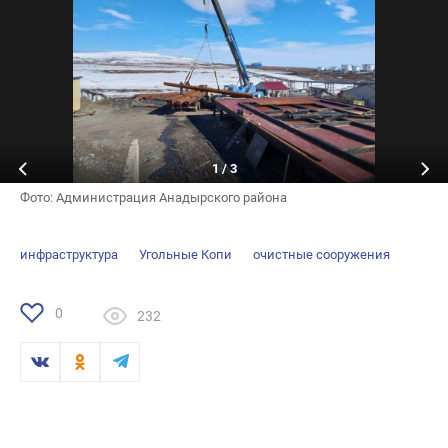
1
/
3
Фото: Администрация Анадырского района
инфраструктура
Угольные Копи
очистные сооружения
0
232