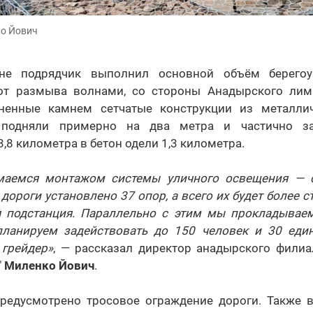
ко Йович
е подрядчик выполнил основной объём берегоу
 от размыва волнами, со стороны Анадырского лим
ненные камнем сетчатые конструкции из металлич
подняли примерно на два метра и частично за
,8 километра в бетон одели 1,3 километра.
маемся монтажом системы уличного освещения — с
 дороги установлено 37 опор, а всего их будет более 
 подстанция. Параллельно с этим мы прокладываем
ланируем задействовать до 150 человек и 30 еди
 грейдер»
, — рассказал директор анадырского фили
"
Миленко Йович
.
редусмотрено тросовое ограждение дороги. Также в