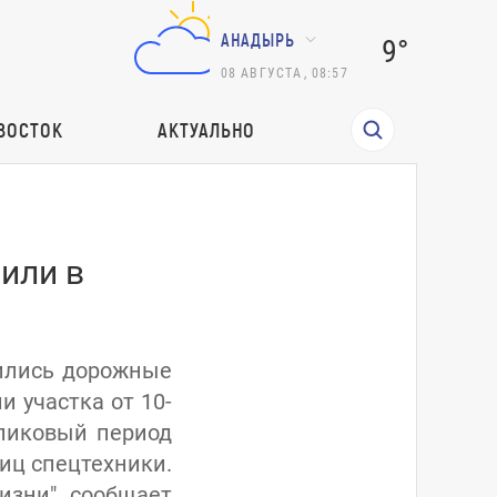
АНАДЫРЬ
9°
08
АВГУСТА
,
08:57
ВОСТОК
АКТУАЛЬНО
или в
вились дорожные
и участка от 10-
 пиковый период
иц спецтехники.
изни", сообщает