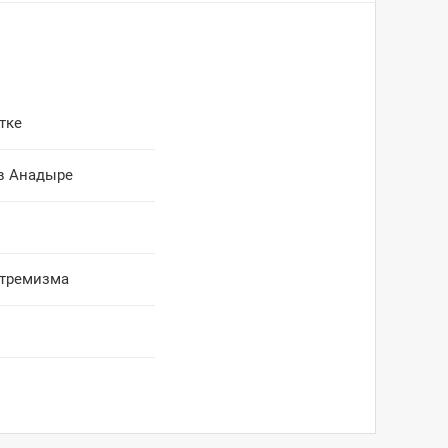
тке
 в Анадыре
стремизма