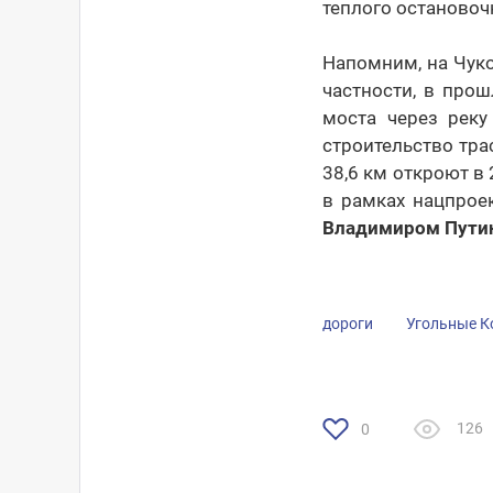
теплого остановоч
Напомним, на Чуко
частности, в про
моста через рек
строительство тр
38,6 км откроют в
в рамках нацпрое
Владимиром Пут
дороги
Угольные К
126
0