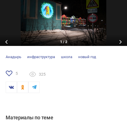
1
/
2
Анадырь
инфраструктура
школа
новый год
5
325
Материалы по теме