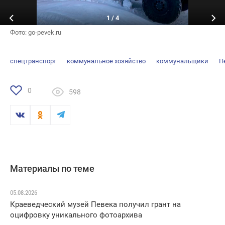
1
/
4
Фото: go-pevek.ru
спецтранспорт
коммунальное хозяйство
коммунальщики
П
0
598
Материалы по теме
05.08.2026
Краеведческий музей Певека получил грант на
оцифровку уникального фотоархива