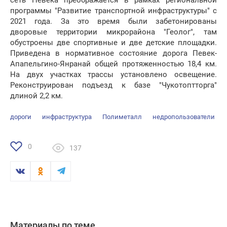
сеть Певека преображается в рамках региональной
программы "Развитие транспортной инфраструктуры" с
2021 года. За это время были забетонированы
дворовые территории микрорайона "Геолог", там
обустроены две спортивные и две детские площадки.
Приведена в нормативное состояние дорога Певек-
Апапельгино-Янранай общей протяженностью 18,4 км.
На двух участках трассы установлено освещение.
Реконструирован подъезд к базе "Чукотоптторга"
длиной 2,2 км.
дороги
инфраструктура
Полиметалл
недропользователи
0
137
Материалы по теме