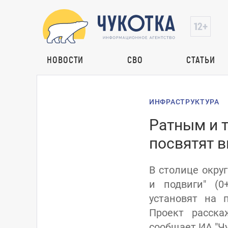
НОВОСТИ
СВО
СТАТЬИ
ИНФРАСТРУКТУРА
Ратным и 
посвятят 
В столице окру
и подвиги" (0
установят на 
Проект расска
сообщает ИА "Чу