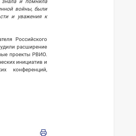
а знала и помнила
енной войны, были
сти и уважения к
ателя Российского
судили расширение
ные проекты РВИО.
ческих инициатив и
их конференций,