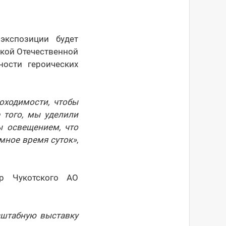
экспозиции будет
икой Отечественной
ности героических
оходимости, чтобы
 того, мы уделили
ы освещением, что
мное время суток»
,
ор Чукотского АО
сштабную выставку