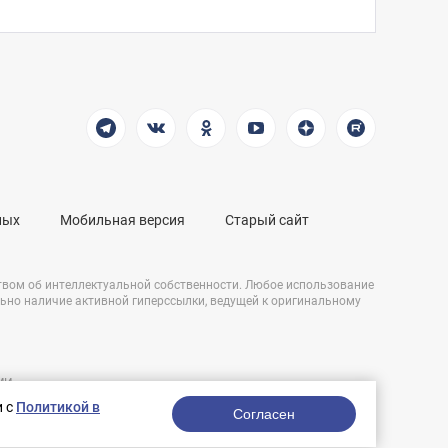
ных
Мобильная версия
Старый сайт
твом об интеллектуальной собственности. Любое использование
льно наличие активной гиперссылки, ведущей к оригинальному
СМИ
Разработка сайта:
и,
и с
Политикой в
nologostudio.ru.
Согласен