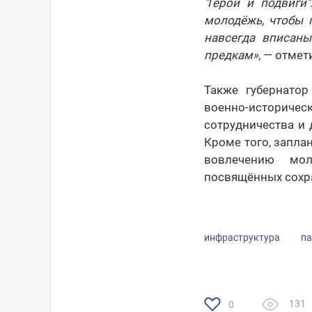
"Герои и подвиги
молодёжь, чтобы 
навсегда вписан
предкам»
, — отмет
Также губернатор
военно-историчес
сотрудничества и
Кроме того, запла
вовлечению мол
посвящённых сохр
инфраструктура
па
131
0