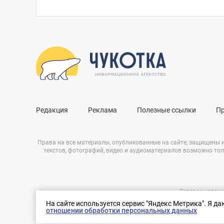
Редакция
Реклама
Полезные ссылки
П
Права на все материалы, опубликованные на сайте, защищены 
текстов, фотографий, видео и аудиоматериалов возможно тол
Сетевое издани
Нашли ошибку?
ЭЛ № ФС 77 – 
На сайте используется сервис "Яндекс Метрика". Я д
Выделите ее и нажмите Ctrl+Enter
отношении обработки персональных данных