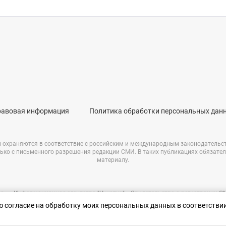
равовая информация
Политика обработки персональных дан
и охраняются в соответствие с российским и международным законодательс
ько с письменного разрешения редакции СМИ. В таких публикациях обязате
материалу.
е – «Информационное агентство "Чукотка"». Свидетельство о регистрации 
69723 от 05.05.2017 г. Выдано Федеральной службой по надзору в сфере связ
аю согласие на обработку моих персональных данных в соответстви
информационных технологий и массовых коммуникаций.