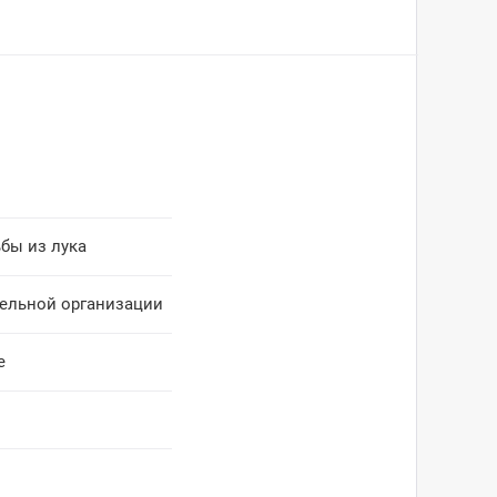
бы из лука
тельной организации
е