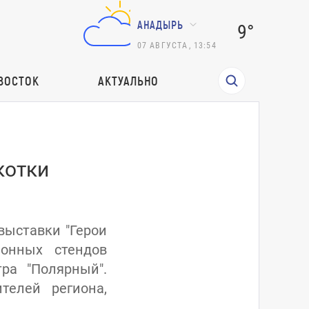
АНАДЫРЬ
9°
07
АВГУСТА
,
13:54
ВОСТОК
АКТУАЛЬНО
котки
выставки "Герои
ионных стендов
ра "Полярный".
телей региона,