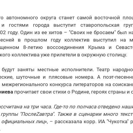
го автономного округа станет самой восточной пло
и гостями города выступит ставропольская групп
02 году. Один из ее хитов – "Своих не бросаем" был на
есней в прошлом году коллектив выступил на ми
вященном 8-летию воссоединения Крыма и Севаст
кого коллектива уже прилетели в окружную столицу.
 будут заняты местные исполнители. Театр народно
еские, шуточные и плясовые номера. А поэт-песенн
 межрегионального конкурса литераторов на соискан
ниева
прочитает свои стихи о Родине, героях страны и 
ссчитана на три часа. Где-то по полчаса отведено наш
группы "ПослеZавтра". Также в сценарии много текс
 официальных лиц
», – рассказала корр. ИА "Чукотка"
.