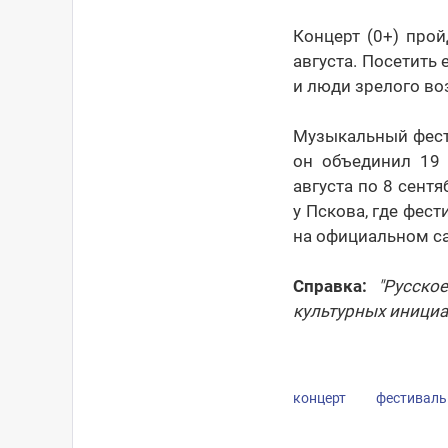
Концерт (0+) про
августа. Посетить
и люди зрелого во
Музыкальный фести
он объединил 19 
августа по 8 сент
у Пскова, где фес
на официальном с
Справка:
"Русско
культурных инициа
концерт
фестиваль