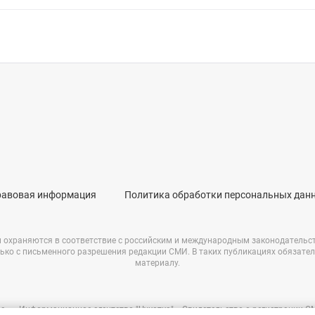
равовая информация
Политика обработки персональных дан
и охраняются в соответствие с российским и международным законодательс
ько с письменного разрешения редакции СМИ. В таких публикациях обязате
материалу.
е – «Информационное агентство "Чукотка"». Свидетельство о регистрации 