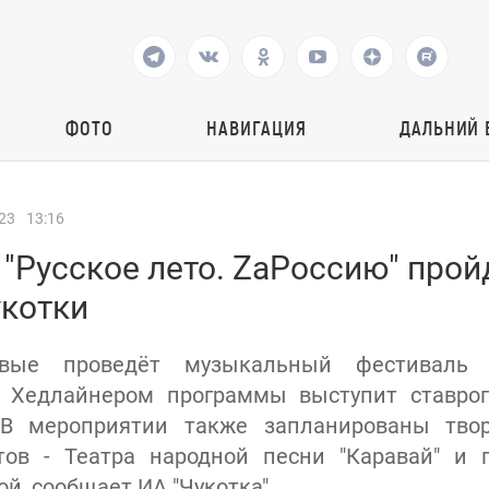
ФОТО
НАВИГАЦИЯ
ДАЛЬНИЙ 
23
13:16
"Русское лето. ZаРоссию" прой
укотки
вые проведёт музыкальный фестиваль "
). Хедлайнером программы выступит ставроп
. В мероприятии также запланированы тво
тов - Театра народной песни "Каравай" и п
й, сообщает ИА "Чукотка".