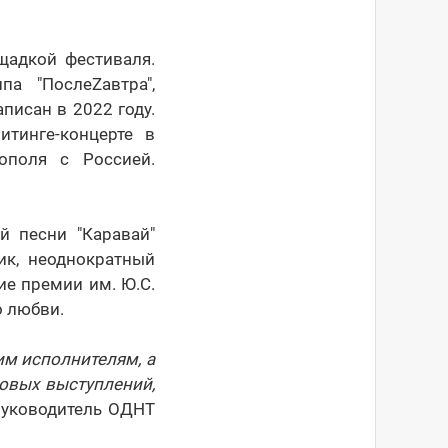
щадкой фестиваля.
а "ПослеZaвтра",
писан в 2022 году.
тинге-концерте в
ополя с Россией.
й песни "Каравай"
ик, неоднократный
ие премии им. Ю.С.
о любви.
им исполнителям, а
товых выступлений,
 руководитель ОДНТ