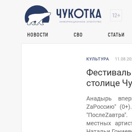
НОВОСТИ
СВО
СТАТЬИ
КУЛЬТУРА
11.08.20
Фестиваль 
столице Ч
Анадырь впер
ZаРоссию" (0+
"ПослеZaвтра"
местных артис
Натальи Гониево