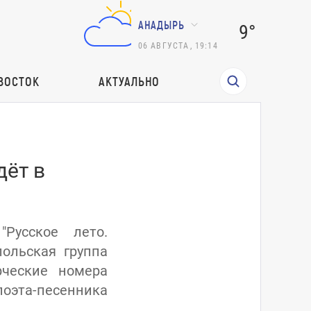
АНАДЫРЬ
9°
06
АВГУСТА
,
19:14
ВОСТОК
АКТУАЛЬНО
дёт в
Русское лето.
ольская группа
рческие номера
оэта-песенника