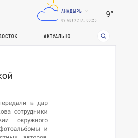
АНАДЫРЬ
9°
09
АВГУСТА
,
00:25
ВОСТОК
АКТУАЛЬНО
кой
передали в дар
ова сотрудники
вии окружного
 фотоальбомы и
стных авторов,