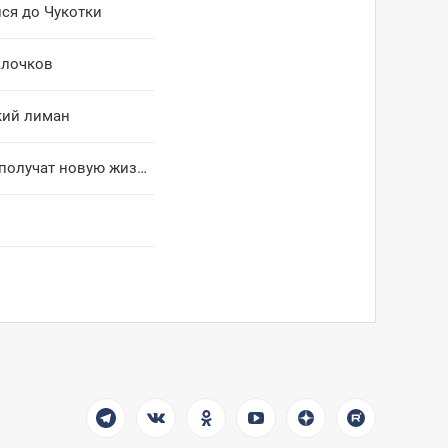
ся до Чукотки
Клочков
кий лиман
Книги из ликвидированного советского посёлка на острове Врангеля получат новую жизнь