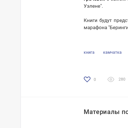
Уэлене".
Книги будут пред
марафона "Беринги
книга
камчатка
280
0
Материалы по