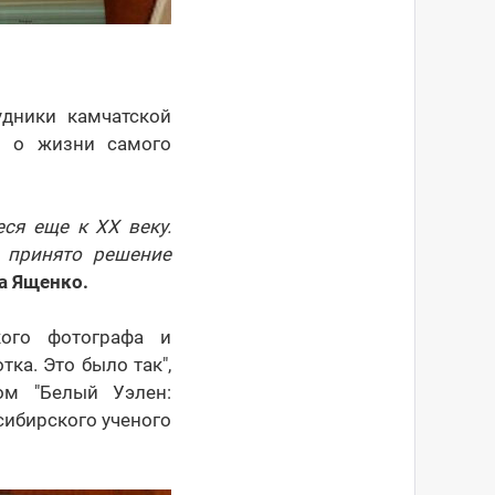
удники камчатской
и о жизни самого
ся еще к XX веку.
 принято решение
а Ященко.
кого фотографа и
тка. Это было так",
ом "Белый Уэлен:
сибирского ученого