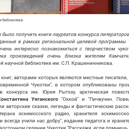
я библиотека
 было получить книги лауреатов конкурса литераторов 
зданные в рамках региональной целевой программы "К
очень интересно познакомиться с творчеством чукот
ика произведений очень близка жителям Камчатк
й научной библиотеке им. С.П. Крашенинникова.
книг, авторами которых являются местные писатели, 
современной Чукотки", в котором опубликованы про
ков конкурса им. Юрия Рытхэу, арктическая повес
Константина Уяганского
"Оккой" и "Пичвучин. Пов
ли авторские сказки, легенды и фантастические расск
терана эскимосского радио, хранителя эскимосс
и всегда учили нас добру", издание педагога и храни
восточном селении Чукотки "Расскажи, если помнишь