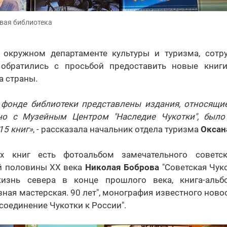
вая библиотека
 окружном департаменте культуры и туризма, сотр
 обратились с просьбой предоставить новые книг
а страны.
в фонде библиотеки представлены издания, относящие
тно с Музейным Центром "Наследие Чукотки", было
15 книг»
, - рассказала начальник отдела туризма
Оксан
х книг есть фотоальбом замечательного советс
й половины ХХ века
Николая Боброва
"Советская Чуко
жизнь севера в конце прошлого века, книга-альб
зная мастерская. 90 лет", монография известного ново
соединение Чукотки к России".