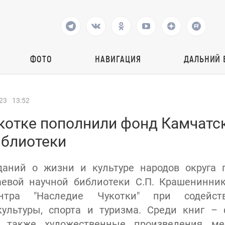
ФОТО
НАВИГАЦИЯ
ДАЛЬНИЙ 
23
13:52
укотке пополнили фонд Камчатс
иблиотеки
даний о жизни и культуре народов округа 
аевой научной библиотеки С.П. Крашенинник
нтра "Наследие Чукотки" при содейст
культуры, спорта и туризма. Среди книг –
 также художественные произведения ме