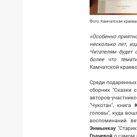
Фото: Камчатская краева
«Особенно приятно
несколько лет, и
Читателям будет 
более что темат
Камчатской краево
Среди подаренных 
сборник "Сказки 
авторов-участни
"Чукотан", книга
головы", куда вош
воспоминаний ве
Энмынкау
"Старик
Грачевой
о самом 