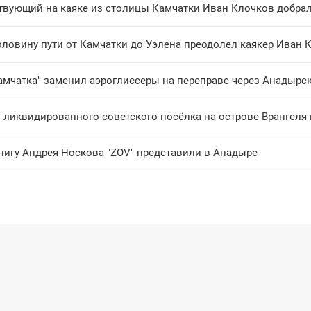
твующий на каяке из столицы Камчатки Иван Клочков добрал
оловину пути от Камчатки до Уэлена преодолел каякер Иван 
Камчатка" заменил аэроглиссеры на переправе через Анадырс
нигу Андрея Носкова "ZOV" представили в Анадыре