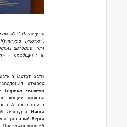
им. Ю.С. Рытхэу за
ультура Чукотки".
ских авторов, тем
и»
, - сообщили в
есть в частотности
изведения четырех
ть
Бориса Евсеева
елевающий кивком
азы. А также книга
кой культуры
Нины
теля традиций
Веры
… Воспоминания об