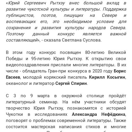
«
Юрий Сергеевич Рытхэу внес большой вклад в
развитие чукотской культуры и литературы. Поддержка
публицистов, поэтов, пишущих на Севере и
воспевающих его, это необходимое условие для
сохранения и развития культуры народов Севера.
Поэтому данный конкурс является важной
составляющей
», - сказала Светлана Суслова.
В этом году конкурс посвящен 80-летию Великой
Победы и 95-летию Юрия Рытхэу. К открытию свои
видеопоздравления прислали многие литераторы. В их
числе - обладатель Гран-при конкурса в 2020 году
Борис
Евсеев
, молодой корякский писатель
Кирилл Косыгин
,
океанолог и литератор
Сергей Спирин
.
С 3 по 9 марта в окружной столице пройдёт
литературный семинар. На нём участники обсудят
творчество Юрия Рытхэу, познакомятся с историей
Чукотки в исследованиях
Александра Нефёдкина
,
поговорят о проблемах современной литературы. Также
состоится мастерская написания стихов и многие