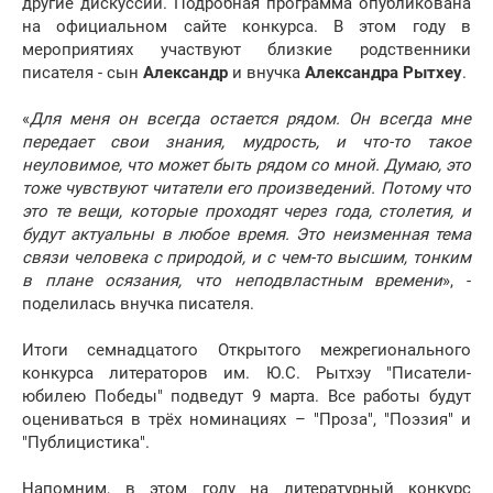
другие дискуссии. Подробная программа опубликована
на официальном сайте конкурса. В этом году в
мероприятиях участвуют близкие родственники
писателя - сын
Александр
и внучка
Александра Рытхеу
.
«
Для меня он всегда остается рядом. Он всегда мне
передает свои знания, мудрость, и что-то такое
неуловимое, что может быть рядом со мной. Думаю, это
тоже чувствуют читатели его произведений. Потому что
это те вещи, которые проходят через года, столетия, и
будут актуальны в любое время. Это неизменная тема
связи человека с природой, и с чем-то высшим, тонким
в плане осязания, что неподвластным времени
», -
поделилась внучка писателя.
Итоги семнадцатого Открытого межрегионального
конкурса литераторов им. Ю.С. Рытхэу "Писатели-
юбилею Победы" подведут 9 марта. Все работы будут
оцениваться в трёх номинациях – "Проза", "Поэзия" и
"Публицистика".
Напомним, в этом году на литературный конкурс