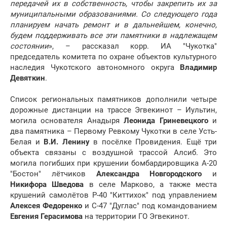
передачей их в собственность, чтобы закрепить их за
муниципальными образованиями. Со следующего года
планируем начать ремонт и в дальнейшем, конечно,
будем поддерживать все эти памятники в надлежащем
состоянии
», – рассказал корр. ИА "Чукотка"
председатель комитета по охране объектов культурного
наследия Чукотского автономного округа
Владимир
Девяткин
.
Список региональных памятников дополнили четыре
дорожные дистанции на трассе Эгвекинот – Иультин,
могила основателя Анадыря
Леонида Гриневецкого
и
два памятника – Первому Ревкому Чукотки в селе Усть-
Белая и
В.И. Ленину
в посёлке Провидения. Ещё три
объекта связаны с воздушной трассой Алсиб. Это
могила погибших при крушении бомбардировщика А-20
"Бостон" лётчиков
Александра Новгородского
и
Никифора Шведова
в селе Марково, а также места
крушений самолётов P-40 "Киттихок" под управлением
Алексея Федоренк
о
и С-47 "Дуглас" под командованием
Евгения Герасимова
на территории ГО Эгвекинот.