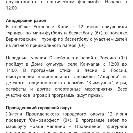
поучаствовать в поэтическом флешмобе. Начало в
12:00.
Анадырский район
В посёлке Угольные Копи к 12 июня приурочили
турниры по мини-футболу и баскетболу (6+), в посёлке
Беринговский – турнир по баскетболу с участием детей
из летнего пришкольного лагеря (6+).
Народные гуляния "С любовью и верой в Россию" (0+)
пройдут в Доме культуры села Канчалан с 12:00 до
14:00. В программе стихи и песни о России,
выступления национального ансамбля "Илирней" и
детского национального ансамбля "Кымчучын", игры,
эстафеты и другие спортивные мероприятия. Всех
участников игровой программы ждут призы.
Провиденский городской округ
Жители Провиденского городского округа 12 июня
проведут "Самоварфест" (0+). В программе забег по
маршруту Новое Чаплино – Провидения, "фигурное
веловождение", парад колясок, игровая программа.