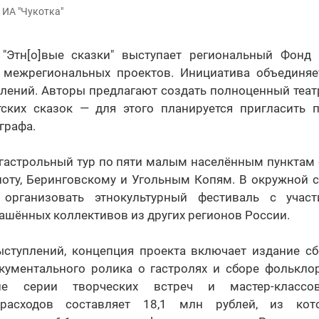
 ИА "Чукотка"
"Этн[о]вые сказки" выступает региональный Фонд 
межрегиональных проектов. Инициатива объединяе
влений. Авторы предлагают создать полноценный теат
ских сказок — для этого планируется пригласить 
графа.
 гастрольный тур по пяти малым населённым пунктам о
ноту, Беринговскому и Угольным Копям. В окружной с
 организовать этнокультурный фестиваль с учас
ашённых коллективов из других регионов России.
туплений, концепция проекта включает издание сб
окументального ролика о гастролях и сборе фольклор
ие серии творческих встреч и мастер-класс
 расходов составляет 18,1 млн рублей, из к