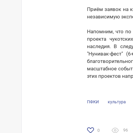
Приём заявок на к
независимую экспе
Напомним, что по 
проекта чукотск
наследия. В след
"Нунивак-фест" (
благотворительног
масштабное событ
этих проектов нап
ПФКИ
культура
96
0