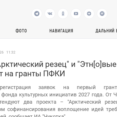
ФОТО
НАВИГАЦИЯ
ДАЛЬНИЙ 
26
11:32
рктический резец" и "Этн[о]вые
т на гранты ПФКИ
 регистрация заявок на первый грант
 фонда культурных инициатив 2027 года. От Ч
тендуют два проекта – "Арктический резец
том софинансирования воплощение идей тре
й, сообщает ИА "Чукотка".