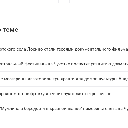
 теме
отского села Лорино стали героями документального фильма
театральный фестиваль на Чукотке посвятят развитию драмат
ие мастерицы изготовили три яранги для домов культуры Ана
продолжат оцифровку древних чукотских петроглифов
"Мужчина с бородой и в красной шапке" намерены снять на Ч