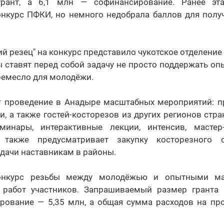
рант, а 6,1 млн — софинансирование. Ранее эт
онкурс ПФКИ, но немного недобрала баллов для полу
ий резец" на конкурс представило чукотское отделени
ы ставят перед собой задачу не просто поддержать оп
ремесло для молодёжи.
 проведение в Анадыре масштабных мероприятий: п
и, а также гостей-косторезов из других регионов стр
минары, интерактивные лекции, интенсив, мастер
 также предусматривает закупку косторезного 
дачи наставникам в районы.
онкурс резьбы между молодёжью и опытными ма
 работ участников. Запрашиваемый размер гранта
ирование — 5,35 млн, а общая сумма расходов на про