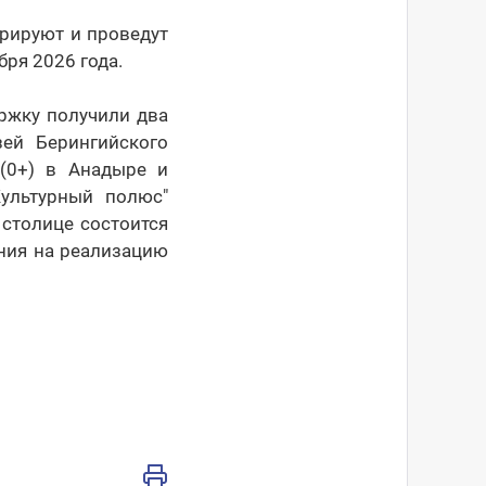
трируют и проведут
ря 2026 года.
ержку получили два
ей Берингийского
 (0+) в Анадыре и
Культурный полюс"
 столице состоится
ния на реализацию