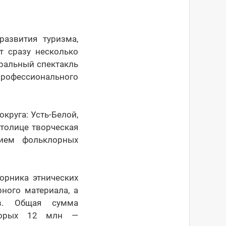
развития туризма,
т сразу несколько
ральный спектакль
профессионального
круга: Усть-Белой,
толице творческая
тием фольклорных
орника этнических
ного материала, а
ов. Общая сумма
оторых 12 млн —