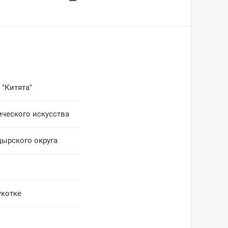
 "Китята"
ического искусства
дырского округа
укотке