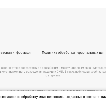
равовая информация
Политика обработки персональных дан
и охраняются в соответствие с российским и международным законодательс
ько с письменного разрешения редакции СМИ. В таких публикациях обязате
материалу.
е – «Информационное агентство "Чукотка"». Свидетельство о регистрации 
69723 от 05.05.2017 г. Выдано Федеральной службой по надзору в сфере связ
аю согласие на обработку моих персональных данных в соответстви
информационных технологий и массовых коммуникаций.