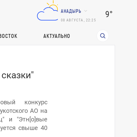
АНАДЫРЬ
9°
08
АВГУСТА
,
22:25
ВОСТОК
АКТУАЛЬНО
 сказки"
овый конкурс
укотского АО на
" и "Этн[о]вые
буется свыше 40