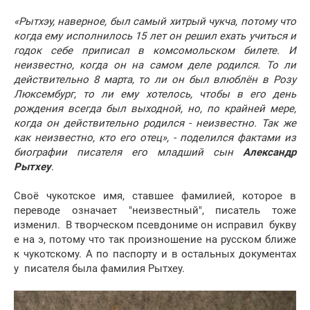
«Рытхэу, наверное, был самый хитрый чукча, потому что
когда ему исполнилось 15 лет он решил ехать учиться и
годок себе приписал в комсомольском билете. И
неизвестно, когда он на самом деле родился. То ли
действительно 8 марта, то ли он был влюблён в Розу
Люксембург, то ли ему хотелось, чтобы в его день
рождения всегда был выходной, но, по крайней мере,
когда он действительно родился - неизвестно. Так же
как неизвестно, кто его отец», - поделился фактами из
биографии писателя его младший сын
Александр
Рытхеу
.
Своё чукотское имя, ставшее фамилией, которое в
переводе означает "неизвестный", писатель тоже
изменил. В творческом псевдониме он исправил букву
е на э, потому что так произношение на русском ближе
к чукотскому. А по паспорту и в остальных документах
у писателя была фамилия Рытхеу.