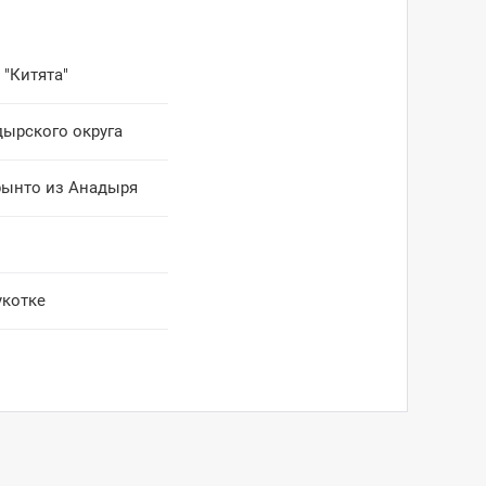
 "Китята"
дырского округа
рынто из Анадыря
укотке