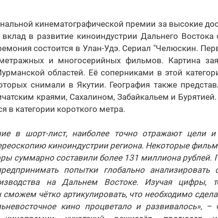
ональной кинематографической премии за высокие до
 вклад в развитие киноиндустрии Дальнего Востока о
емония состоится в Улан-Удэ. Сериал "Челюскин. Пер
метражных и многосерийных фильмов. Картина заяв
урманской областей. Её соперниками в этой категори
оторых снимали в Якутии. География также представ
атским краями, Сахалином, Забайкальем и Бурятией.
я в категории короткого метра.
ие в шорт-лист, наиболее точно отражают цели и
ереоскопию киноиндустрии региона. Некоторые фильм
боры суммарно составили более 131 миллиона рублей. П
едпринимать попытки глобально анализировать 
изводства на Дальнем Востоке. Изучая цифры, те
ы сможем чётко артикулировать, что необходимо сдел
льневосточное кино процветало и развивалось»
, –