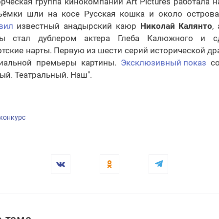
рческая группа кинокомпании Art Pictures работала н
ъёмки шли на косе Русская кошка и около остров
вил
известный анадырский каюр
Николай Калянто
,
цы стал дублером актера Глеба Калюжного и с
тские нарты. Первую из шести серий исторической д
иальной премьеры картины.
Эксклюзивный показ
со
ый. Театральный. Наш".
конкурс