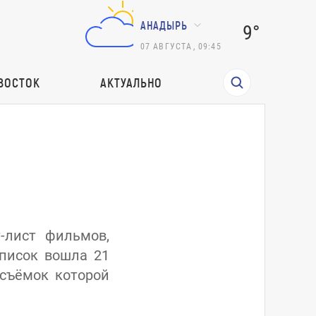
АНАДЫРЬ
9°
07
АВГУСТА
,
09:45
ВОСТОК
АКТУАЛЬНО
-лист фильмов,
список вошла 21
 съёмок которой