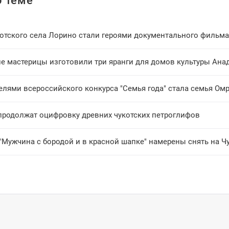
 теме
отского села Лорино стали героями документального фильма
ие мастерицы изготовили три яранги для домов культуры Ана
елями всероссийского конкурса "Семья года" стала семья Ом
продолжат оцифровку древних чукотских петроглифов
"Мужчина с бородой и в красной шапке" намерены снять на Ч