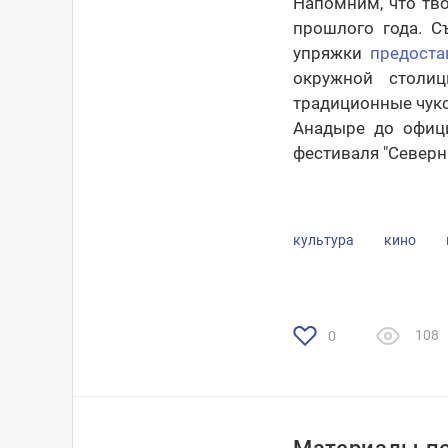
Напомним, что тво
прошлого года. С
упряжки
предоста
окружной столи
традиционные чуко
Анадыре до офиц
фестиваля "Северн
культура
кино
108
0