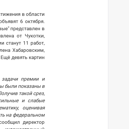
стижения в области
бъявят 6 октября.
вые" представлен в
лена от Чукотки,
и станут 11 работ,
лена Хабаровским,
 Ещё девять картин
 задачи премии и
ы были показаны в
олучив такой срез,
сильные и слабые
матику, оценивая
ать на федеральном
 сообщил директор