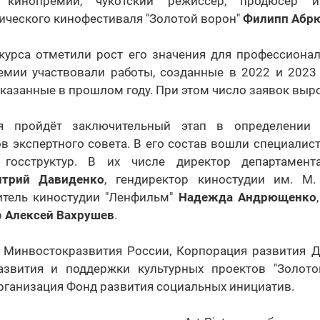
й кинопремии, чукотский режиссёр, продюсер и
ического кинофестиваля "Золотой ворон"
Филипп Абр
курса отметили рост его значения для профессионал
емии участвовали работы, созданные в 2022 и 2023 г
казанные в прошлом году. При этом число заявок выро
я пройдёт заключительный этап в определении
в экспертного совета. В его состав вошли специали
 госструктур. В их числе директор департамент
трий Давиденко
, гендиректор киностудии им. М
дитель киностудии "Ленфильм"
Надежда Андрющенко
р
Алексей Вахрушев
.
 Минвостокразвития России, Корпорация развития Д
азвития и поддержки культурных проектов "Золото
рганизация Фонд развития социальных инициатив.