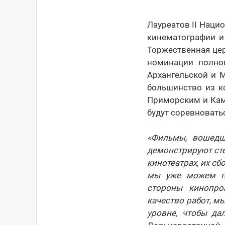
Лауреатов II Наци
кинематографии и
Торжественная цер
номинации полно
Архангельской и М
большинство из к
Приморским и Камч
будут соревноватьс
«Фильмы, вошедш
демонстрируют ст
кинотеатрах, их с
мы уже можем пр
стороны кинопро
качество работ, м
уровне, чтобы да