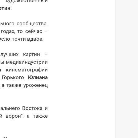
 художественный
ютин
.
ьного сообщества.
одах, то сейчас –
сло почти вдвое.
 лучших картин –
сты медиаиндустрии
а кинематографии
. Горького
Юлиана
, а также уроженец
альнего Востока и
й ворон", а также