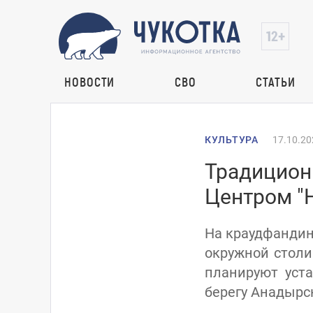
НОВОСТИ
СВО
СТАТЬИ
КУЛЬТУРА
17.10.20
Традицион
Центром "
На краудфандинг
окружной столи
планируют уст
берегу Анадырск