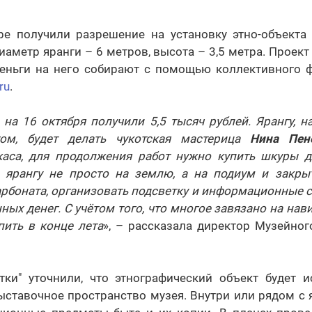
е получили разрешение на установку этно-объекта
иаметр яранги – 6 метров, высота – 3,5 метра. Проект
Деньги на него собирают с помощью коллективного 
ru
.
 на 16 октября получили 5,5 тысяч рублей. Ярангу, н
гом, будет делать чукотская мастерица
Нина Пен
каса, для продолжения работ нужно купить шкуры 
ь ярангу не просто на землю, а на подиум и закры
рбоната, организовать подсветку и информационные ст
ных денег. С учётом того, что многое завязано на нав
пить в конце лета
», – рассказала директор Музейно
тки" уточнили, что этнографический объект будет и
ыставочное пространство музея. Внутри или рядом с 