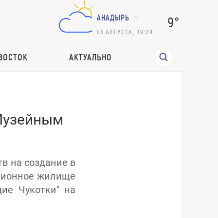
АНАДЫРЬ
9°
06
АВГУСТА
,
19:29
ВОСТОК
АКТУАЛЬНО
 Музейным
тв на создание в
иционное жилище
ие Чукотки" на