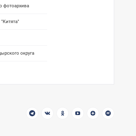
го фотоархива
 "Китята"
дырского округа