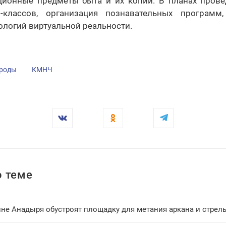
ционные предметы быта и их копии. В планах прове
р-классов, организация познавательных програм
логий виртуальной реальности.
ароды
КМНЧ
 теме
не Анадыря обустроят площадку для метания аркана и стрель