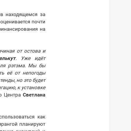
 в находящемся за
 оценивается почти
финансирования на
ачиная от остова и
елькут
. Уже идёт
для рэтэма. Мы бы
ть её от непогоды
енды, но это будет
игацию, к установке
го Центра
Светлана
спользоваться как
ярангой планируют