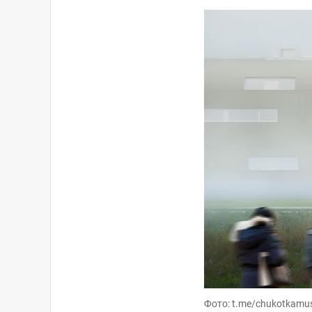
Фото: t.me/chukotkam