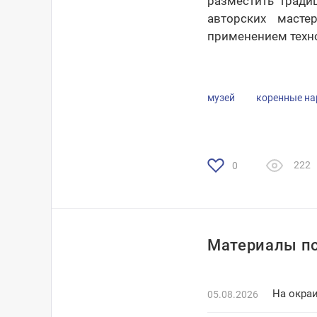
разместить тради
авторских масте
применением техно
музей
коренные н
222
0
Материалы по
На окраи
05.08.2026