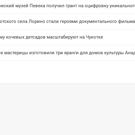
ческий музей Певека получил грант на оцифровку уникально
отского села Лорино стали героями документального фильма
му кочевых детсадов масштабируют на Чукотке
ие мастерицы изготовили три яранги для домов культуры Ана