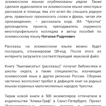
эскимосском языках опубликованы рядом. Также
сделали аудиозаписи на эскимосском языке некоторых
рассказов в помощь тем, кто хотел бы слышать родную
речь, правильно произносить слова и фразы, читая эти
произведения»
, – рассказала корр. ИА "Чукотка"
руководитель проекта, преподаватель окружного
многопрофильного колледжа и автор пособий по
эскимосскому языку
Наталья Радунович
.
Рассказы на эскимосском языке можно будет
послушать, отсканировав QR-код. После этого из
интернета загрузится соответствующий звуковой файл.
Книгу "Уӈипамсюгыт (рассказы)" получат библиотеки и
школы округа, а также специалисты, изучающие
эскимосский язык в других регионах России. Сборник
частично восполнит пробел в дефиците книг на родных
языках коренных малочисленных народов Чукотки.
Тираж новой книги в 500 экземпляров отпечатали в
издательстве "Алмаз-Граф" в Санкт-Петербурге. Проект