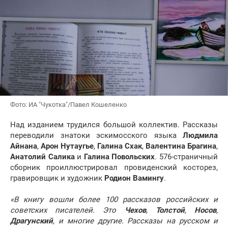
Фото: ИА "Чукотка"/Павел Кошеленко
Над изданием трудился большой коллектив. Рассказы
переводили знатоки эскимосского языка
Людмила
Айнана
,
Арон Нутаугье
,
Галина Схак
,
Валентина Брагина
,
Анатолий Салика
и
Галина Повольских
. 576-страничный
сборник проиллюстрировал провиденский косторез,
гравировщик и художник
Родион Вамингу
.
«В книгу вошли более 100 рассказов российских и
советских писателей. Это
Чехов
,
Толстой
,
Носов
,
Драгунский
, и многие другие. Рассказы на русском и