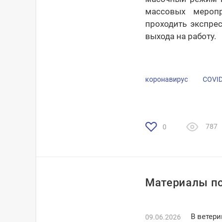
массовых мероп
проходить экспрес
выхода на работу.
коронавирус
COVID
787
0
Материалы по
В ветер
09.06.2026