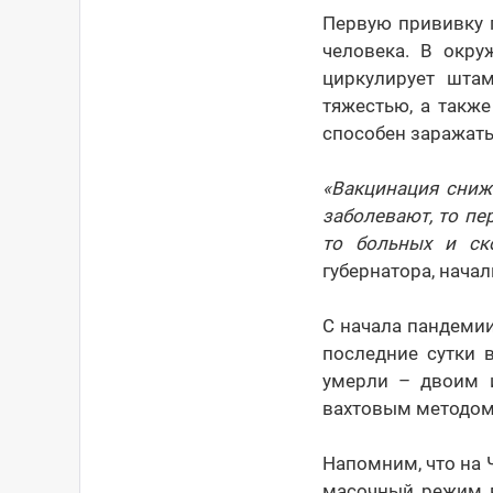
Первую прививку 
человека. В окру
циркулирует шта
тяжестью, а такж
способен заражать
«Вакцинация сниж
заболевают, то пе
то больных и ск
губернатора, нача
С начала пандемии
последние сутки 
умерли – двоим и
вахтовым методом 
Напомним, что на 
масочный режим в