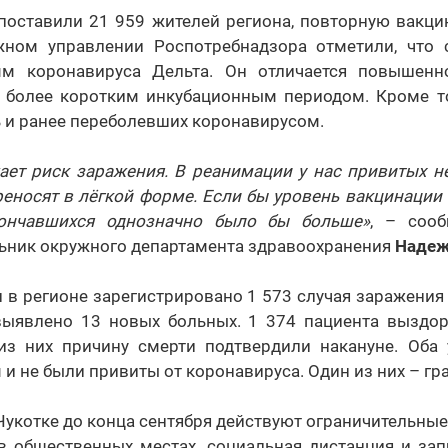
поставили 21 959 жителей региона, повторную вакц
жном управлении Роспотребнадзора отметили, что 
мм коронавируса Дельта. Он отличается повышенн
е более коротким инкубационным периодом. Кроме т
 и ранее переболевших коронавирусом.
ает риск заражения. В реанимации у нас привитых не
реносят в лёгкой форме. Если бы уровень вакцинации 
ончавшихся однозначно было бы больше»
, – сооб
льник окружного департамента здравоохранения
Надеж
 в регионе зарегистрировано 1 573 случая заражения
выявлено 13 новых больных. 1 374 пациента выздор
з них причину смерти подтвердили накануне. Оба
и не были привиты от коронавируса. Один из них – г
Чукотке до конца сентября действуют ограничительные
 общественных местах, социальная дистанция и зап