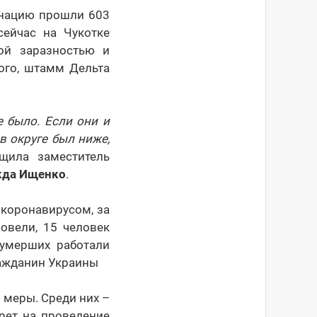
инацию прошли 603
сейчас на Чукотке
ой заразностью и
ого, штамм Дельта
 было. Если они и
в округе был ниже,
щила заместитель
да Ищенко
.
 коронавирусом, за
овели, 15 человек
 умерших работали
ражданин Украины
 меры. Среди них –
рет на проведение