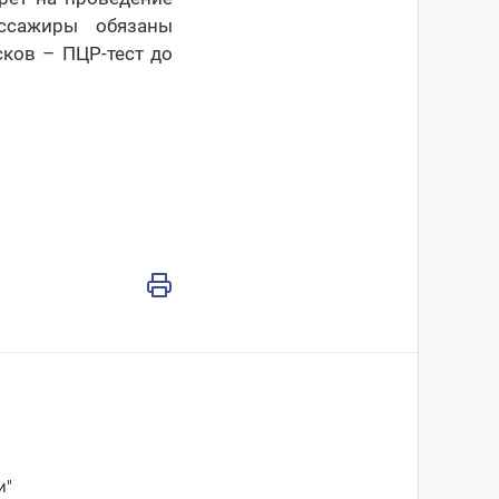
ссажиры обязаны
сков – ПЦР-тест до
и"