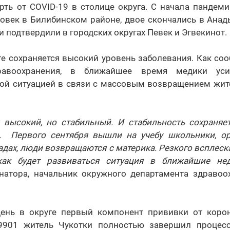
рть от COVID-19 в столице округа. С начала пандем
ловек в Билибинском районе, двое скончались в Анад
и подтвердили в городских округах Певек и Эгвекинот.
ге сохраняется высокий уровень заболевания. Как с
дравоохранения, в ближайшее время медики уси
ой ситуацией в связи с массовым возвращением жите
 высокий, но стабильный. И стабильность сохраняе
. Первого сентября вышли на учебу школьники, о
садах, люди возвращаются с материка. Резкого всплеск
как будет развиваться ситуация в ближайшие не
рнатора, начальник окружного департамента здраво
ень в округе первый компонент прививки от коро
19901 житель Чукотки полностью завершил процесс