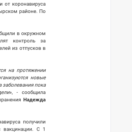
ии от коронавируса
ырском районе. По
ообщили в окружном
лят контроль за
лей из отпусков в
тся на протяжении
рганизуются новые
а заболевания пока
дели
», - сообщила
охранения
Надежда
навируса получили
 вакцинации. С 1