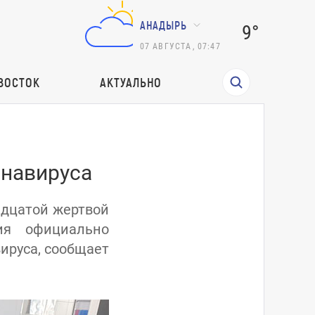
АНАДЫРЬ
9°
07
АВГУСТА
,
07:47
ВОСТОК
АКТУАЛЬНО
онавируса
адцатой жертвой
ия официально
ируса, сообщает