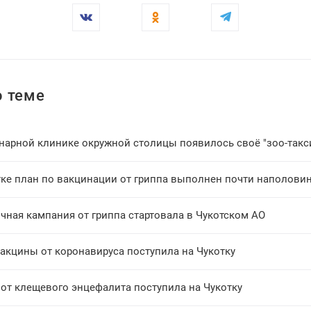
 теме
инарной клинике окружной столицы появилось своё "зоо-такс
тке план по вакцинации от гриппа выполнен почти наполови
чная кампания от гриппа стартовала в Чукотском АО
вакцины от коронавируса поступила на Чукотку
 от клещевого энцефалита поступила на Чукотку