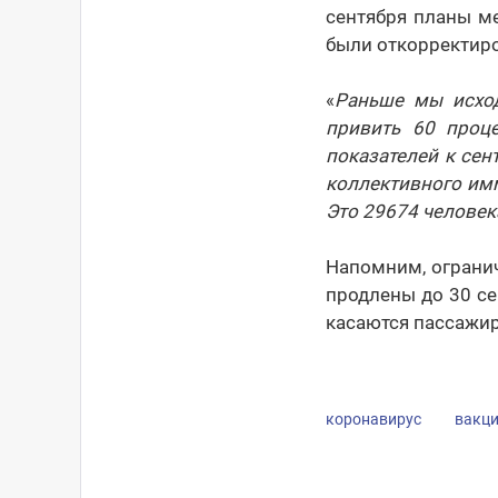
сентября планы м
были откорректир
«
Раньше мы исход
привить 60 проце
показателей к се
коллективного имм
Это 29674 человек
Напомним, ограни
продлены до 30 се
касаются пассажир
коронавирус
вакц