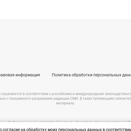
равовая информация
Политика обработки персональных дан
и охраняются в соответствие с российским и международным законодательс
ько с письменного разрешения редакции СМИ. В таких публикациях обязате
материалу.
е – «Информационное агентство "Чукотка"». Свидетельство о регистрации 
69723 от 05.05.2017 г. Выдано Федеральной службой по надзору в сфере связ
аю согласие на обработку моих персональных данных в соответстви