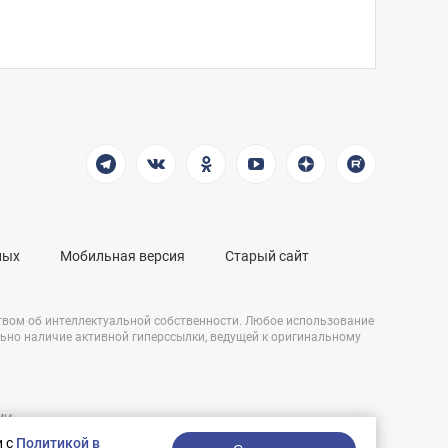
ных
Мобильная версия
Старый сайт
твом об интеллектуальной собственности. Любое использование
льно наличие активной гиперссылки, ведущей к оригинальному
СМИ
Разработка сайта:
и,
и с
Политикой в
nologostudio.ru.