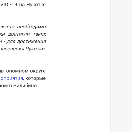
ID -19 на Чукотке
нитета необходимо
ки достигли таких
 - для достижения
населения Чукотки.
автономном округе
роприятия
, которые
ром в Билибино.