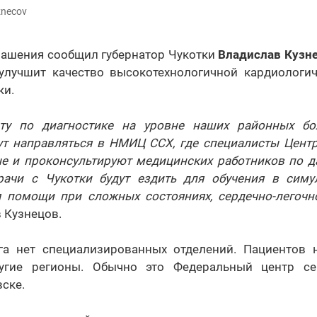
znecov
лашения сообщил губернатор Чукотки
Владислав Кузн
 улучшит качество высокотехнологичной кардиолог
ки.
оту по диагностике на уровне наших районных бол
ут направляться в НМИЦ ССХ, где специалисты Цент
е и проконсультируют медицинских работников по д
рачи с Чукотки будут ездить для обучения в сим
 помощи при сложных состояниях, сердечно-легочн
 Кузнецов.
га нет специализированных отделений. Пациентов 
угие регионы. Обычно это Федеральный центр сер
вске.