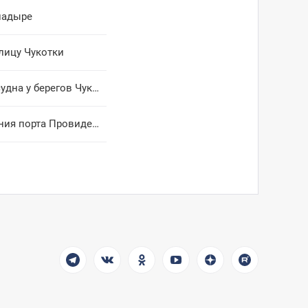
надыре
лицу Чукотки
Санавиация эвакуировала моряка из Южной Кореи с рыболовецкого судна у берегов Чукотки
Владислав Кузнецов представил в Совете Федерации проект обновления порта Провидения