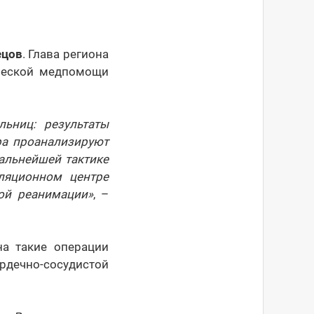
ецов
. Глава региона
ической медпомощи
ьниц: результаты
ра проанализируют
альнейшей тактике
уляционном центре
ой реанимации»
, –
на такие операции
дечно-сосудистой