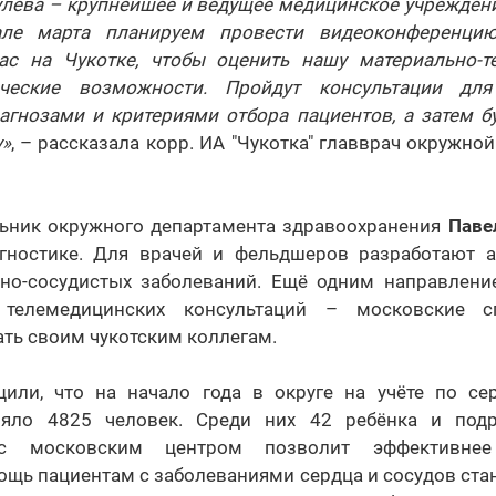
улева – крупнейшее и ведущее медицинское учреждени
але марта планируем провести видеоконференци
ас на Чукотке, чтобы оценить нашу материально-т
тические возможности. Пройдут консультации дл
агнозами и критериями отбора пациентов, а затем бу
у»
, – рассказала корр. ИА "Чукотка" главврач окружн
льник окружного департамента здравоохранения
Паве
агностике. Для врачей и фельдшеров разработают 
но-сосудистых заболеваний. Ещё одним направлени
 телемедицинских консультаций – московские с
ть своим чукотским коллегам.
или, что на начало года в округе на учёте по се
ояло 4825 человек. Среди них 42 ребёнка и подр
 с московским центром позволит эффективнее 
ощь пациентам с заболеваниями сердца и сосудов стан