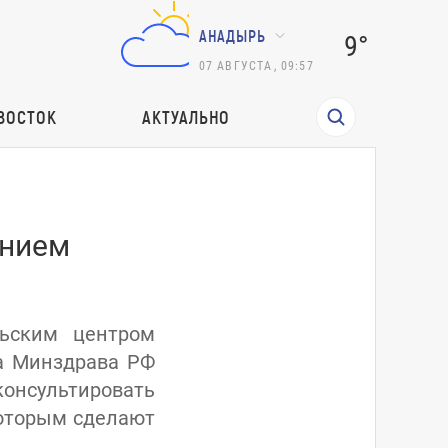
АНАДЫРЬ
9°
07
АВГУСТА
,
09:57
ВОСТОК
АКТУАЛЬНО
ением
ьским центром
ва Минздрава РФ
консультировать
которым сделают