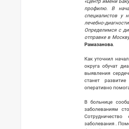
«Центр имени Бак
профилю. В нач
специалистов у н
лечебно-диагнос
Определимся с ди
отправке в Москв
Рамазанова
.
Как уточнил нача
округа обучат ди
выявления сердеч
станет развитие
оперативно помога
В больнице сообщ
заболеваниям ст
Сотрудничество
заболевания . Пом