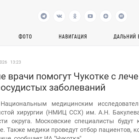
ФОТО
НАВИГАЦИЯ
ДАЛЬНИЙ 
2026
13:23
е врачи помогут Чукотке с леч
сосудистых заболеваний
 Национальным медицинским исследовател
истой хирургии (НМИЦ ССХ) им. А.Н. Бакуле
ти округа. Московские специалисты будут 
не. Также медики проведут отбор пациентов, 
ице, сообщает ИА "Чукотка".