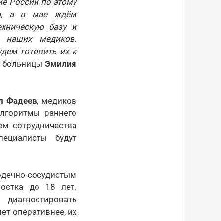
е России по этому
ю, а в мае ждём
ехническую базу и
я наших медиков.
дем готовить их к
ой больницы
Эмилия
л Фадеев
, медиков
алгоритмы раннего
ем сотрудничества
пециалисты будут
рдечно-сосудистым
остка до 18 лет.
диагностировать
ет оперативнее, их