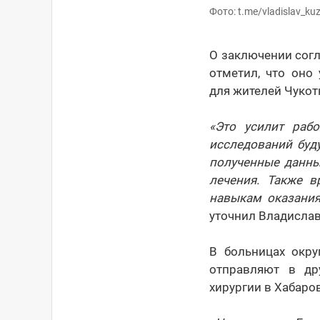
Фото: t.me/vladislav_ku
О заключении сог
отметил, что оно
для жителей Чукот
«Это усилит раб
исследований буд
полученные данны
лечения. Также в
навыкам оказания
уточнил Владислав
В больницах окру
отправляют в др
хирургии в Хабаро