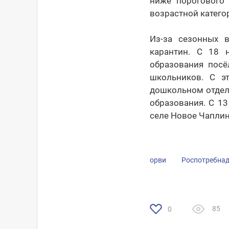
ниже порогового 
возрастной катего
Из-за сезонных 
карантин. С 18 
образования посё
школьников. С э
дошкольном отделе
образования. С 13
селе Новое Чаплин
орви
Роспотребна
85
0