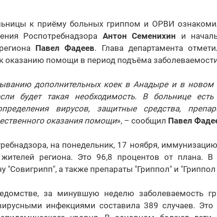
льницы к приёму больных гриппом и ОРВИ ознакоми
ления Роспотребнадзора
Антон Семенихин
и началь
 региона
Павел Фадеев
. Глава департамента отмети
к оказанию помощи в период подъёма заболеваемости
тыванию дополнительных коек в Анадыре и в новом 
если будет такая необходимость. В больнице есть
пределения вирусов, защитные средства, препа
чественного оказания помощи
», – сообщил
Павел Фаде
ребнадзора, на понедельник, 17 ноября, иммунизацию
 жителей региона. Это 96,8 процентов от плана. 
 "Совигрипп", а также препараты "Гриппол" и "Гриппол
ведомстве, за минувшую неделю заболеваемость г
ирусными инфекциями составила 389 случаев. Это 