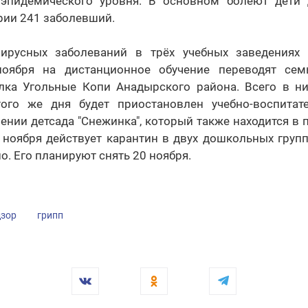
эпидемического уровня. В основном болеют дети 
рии 241 заболевший.
вирусных заболеваний в трёх учебных заведениях 
ноября на дистанционное обучение переводят сем
лка Угольные Копи Анадырского района. Всего в н
того же дня будет приостановлен учебно-воспитат
нии детсада "Снежинка", который также находится в
 ноября действует карантин в двух дошкольных групп
о. Его планируют снять 20 ноября.
дзор
грипп