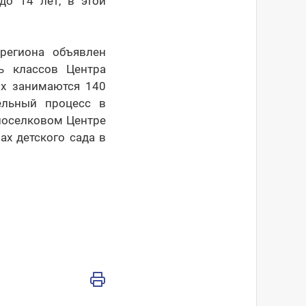
до 14 лет, в этой
региона объявлен
ь классов Центра
их занимаются 140
ельный процесс в
 поселковом Центре
ах детского сада в