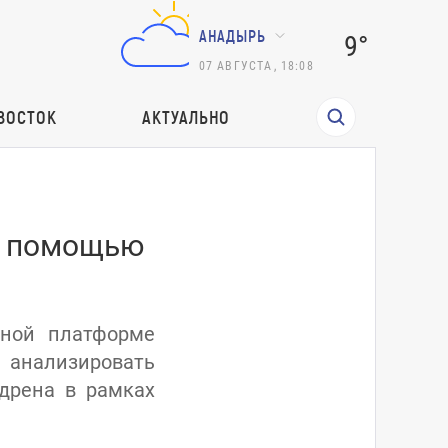
АНАДЫРЬ
9°
07
АВГУСТА
,
18:08
ВОСТОК
АКТУАЛЬНО
с помощью
нной платформе
 анализировать
едрена в рамках