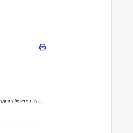
Санавиация эвакуировала моряка из Южной Кореи с рыболовецкого судна у берегов Чукотки