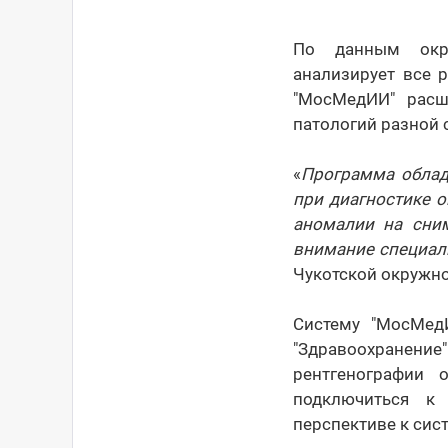
По данным окру
анализирует все 
"МосМедИИ" расш
патологий разной 
«
Программа облад
при диагностике о
аномалии на сним
внимание специал
Чукотской окружн
Систему "МосМед
"Здравоохранени
рентгенографии 
подключиться к
перспективе к сис