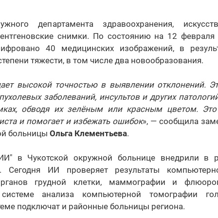
жного департамента здравоохранения, искусств
рентгеновские снимки. По состоянию на 12 февраля
ифровано 40 медицинских изображений, в резуль
степени тяжести, в том числе два новообразования.
ает высокой точностью в выявлении отклонений. Э
пухолевых заболеваний, инсультов и других патологи
ках, обводя их зелёным или красным цветом. Это
иста и помогает и избежать ошибок
», — сообщила зам
ой больницы
Ольга Клементьева
.
ИИ" в Чукотской окружной больнице внедрили в р
е". Сегодня ИИ проверяет результаты компьютер
органов грудной клетки, маммографии и флюоро
 системе анализа компьютерной томографии гол
теме подключат и районные больницы региона.