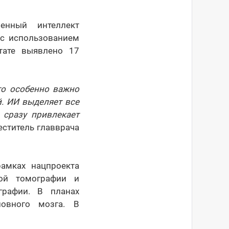
енный интеллект
 с использованием
тате выявлено 17
то особенно важно
й. ИИ выделяет все
 сразу привлекает
еститель главврача
амках нацпроекта
ной томографии и
графии. В планах
овного мозга. В