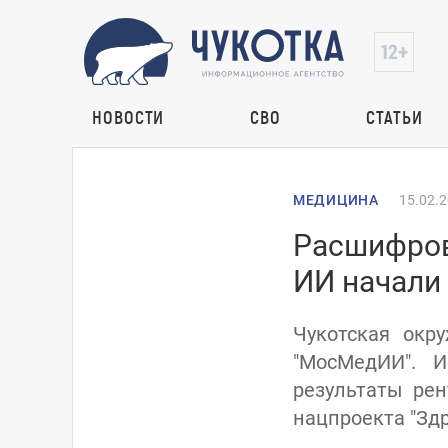
НОВОСТИ
СВО
СТАТЬИ
МЕДИЦИНА
15.02.
Расшифров
ИИ начали 
Чукотская окр
"МосМедИИ". И
результаты рен
нацпроекта "Здр