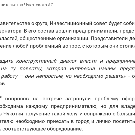
авительства Чукотского АО
авительстве округа, Инвестиционный совет будет соби
ернатора. В его состав вошли предприниматели, пред
ластей, общественные организации. Представители д
ение любой проблемный вопрос, с которым они столк
дить конструктивный диалог власти и предприним
 на ту повестку, которая интересна нашим предп
 работу – они непростые, но необходимо решать»
, -
ов
.
х" вопросов на встрече затронули проблему офо
обходима каждому предпринимателю, но для владе
 Чукотки получение такой услуги сопряжено с больш
ателю необходимо приехать в город и лично посетить
ть соответствующее оборудование.