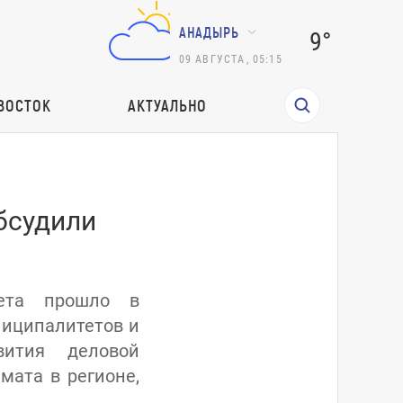
АНАДЫРЬ
9°
09
АВГУСТА
,
05:15
ВОСТОК
АКТУАЛЬНО
бсудили
вета прошло в
ниципалитетов и
вития деловой
мата в регионе,