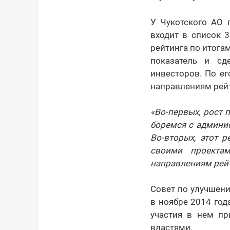
У Чукотского АО 
входит в список 
рейтинга по итога
показатель и сд
инвесторов. По е
направлениям рейт
«Во-первых, рост 
боремся с админи
Во-вторых, этот 
своими проекта
направлениям рейт
Совет по улучшен
в ноябре 2014 год
участия в нем пр
властями.