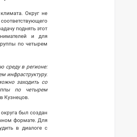
климата. Округ не
 соответствующего
адачу поднять этот
инимателей и для
группы по четырем
ю среду в регионе:
м инфраструктуру.
можно заходить со
уппы по четырем
ав Кузнецов.
округа был создан
ячном формате. Для
удить в диалоге с