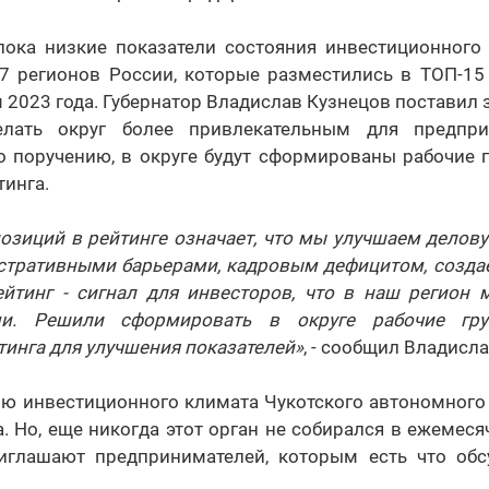
пока низкие показатели состояния инвестиционного 
37 регионов России, которые разместились в ТОП-15
м 2023 года. Губернатор Владислав Кузнецов поставил з
елать округ более привлекательным для предпр
го поручению, в округе будут сформированы рабочие 
инга.
позиций в рейтинге означает, что мы улучшаем делову
стративными барьерами, кадровым дефицитом, создае
рейтинг - сигнал для инвесторов, что в наш регион 
ми. Решили сформировать в округе рабочие гр
инга для улучшения показателей»
, - сообщил Владисл
ию инвестиционного климата Чукотского автономного 
а. Но, еще никогда этот орган не собирался в ежемес
иглашают предпринимателей, которым есть что обс