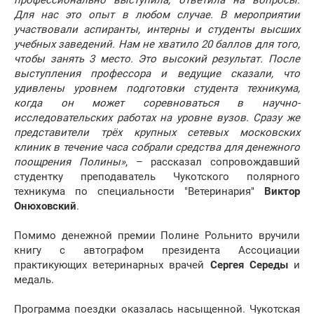
профессионально выступила, ответила на вопросы.
Для нас это опыт в любом случае. В мероприятии
участвовали аспиранты, интерны и студенты высших
учебных заведений. Нам не хватило 20 баллов для того,
чтобы занять 3 место. Это высокий результат. После
выступления профессора и ведущие сказали, что
удивлены уровнем подготовки студента техникума,
когда он может соревноваться в научно-
исследовательских работах на уровне вузов. Сразу же
представители трёх крупных сетевых московских
клиник в течение часа собрали средства для денежного
поощрения Полины»
, – рассказал сопровождавший
студентку преподаватель Чукотского полярного
техникума по специальности "Ветеринария"
Виктор
Онюховский
.
Помимо денежной премии Полине Рольнито вручили
книгу с автографом президента Ассоциации
практикующих ветеринарных врачей
Сергея Середы
и
медаль.
Программа поездки оказалась насыщенной. Чукотская