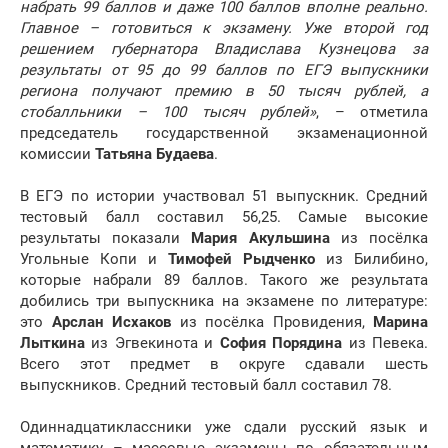
набрать 99 баллов и даже 100 баллов вполне реально.
Главное – готовиться к экзамену. Уже второй год
решением губернатора Владислава Кузнецова за
результаты от 95 до 99 баллов по ЕГЭ выпускники
региона получают премию в 50 тысяч рублей, а
стобалльники – 100 тысяч рублей»
, – отметила
председатель государственной экзаменационной
комиссии
Татьяна Будаева
.
В ЕГЭ по истории участвовал 51 выпускник. Средний
тестовый балл составил 56,25. Самые высокие
результаты показали
Мария Акульшина
из посёлка
Угольные Копи и
Тимофей Рыдченко
из Билибино,
которые набрали 89 баллов. Такого же результата
добились три выпускника на экзамене по литературе:
это
Арслан Исхаков
из посёлка Провидения,
Марина
Лыткина
из Эгвекинота и
София Порядина
из Певека.
Всего этот предмет в округе сдавали шесть
выпускников. Средний тестовый балл составил 78.
Одиннадцатиклассники уже сдали русский язык и