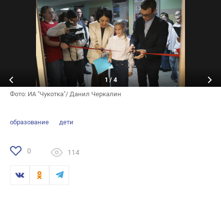
1
/
4
Фото: ИА "Чукотка"/ Данил Черкалин
образование
дети
0
114