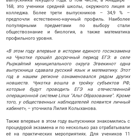
выпускника текущего года. В том числе, в Анадыре –
168, это ученики средней школы, окружного лицея и
колледжа. Более трети выпускников – 34,9 % –
предпочли естественно-научный профиль. Наиболее
популярными предметами по выбору стали
обществознание и биология, а также математика
профильного уровня.
«В этом году впервые в истории единого госэкзамена
на Чукотке прошёл досрочный период ЕГЭ: в селе
Рыркайпий муниципального округа Эгвекинот одна
выпускница сдавала русский язык и математику. Этот
год в нашем регионе ознаменовался рядом других
новшеств. Чукотка вошла в тройку субъектов РФ,
которые будут проводить ЕГЭ на отечественной
операционной системе Linux "Альт Образование". Кроме
того, у общественных наблюдателей появится личный
кабинет»
, – уточнила Лилия Колыханова.
Также впервые в этом году выпускники знакомились с
процедурой экзамена и по несколько раз отрабатывали
её на практических мероприятиях. Для учеников 11