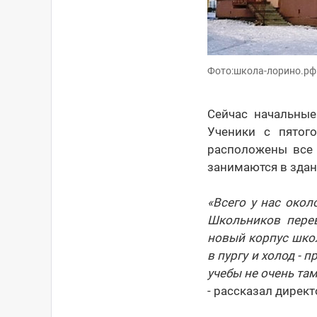
Фото:школа-лорино.рф
Сейчас начальны
Ученики с пятог
расположены все 
занимаются в здани
«Всего у нас окол
Школьников перев
новый корпус школ
в пургу и холод - 
учебы не очень там
- рассказал дирек