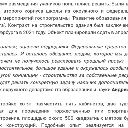
лему размещения учеников попытались решить. Были 
а второго корпуса школы из окружного и федерал
и мероприятий госпрограммы "Развитие образования и
га". Контракт на строительство здания был заключе
тербурга в 2021 году. Объект планировали сдать в апрел
овался, подвели подрядчики. Федеральные средства 
сталась. И осталось обещание людям, которое мы 
почем не получилось реализовать прошлый проект - 
амостоятельное, большое здание и окружалось особым
гой концепции - строительство за собственные ресу
будет решать конкретную задачу наличия дополните
 окружного департамента образования и науки
Андре
тройке хотят разместить пять кабинетов, два туа
ал для проведения торжественных или спортив
 строение, площадью около 500 квадратных метров б
х конструкций. Подобный опыт реализуется на