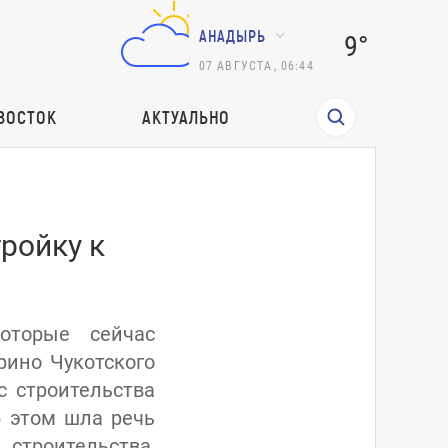
АНАДЫРЬ
9°
07
АВГУСТА
,
06:44
ВОСТОК
АКТУАЛЬНО
ройку к
оторые сейчас
рино Чукотского
с строительства
б этом шла речь
троительства,