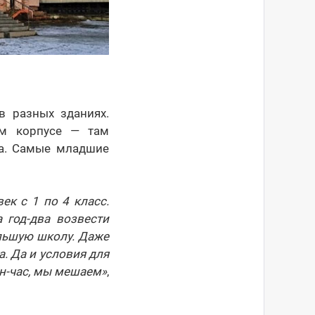
 разных зданиях.
ом корпусе — там
ка. Самые младшие
ек с 1 по 4 класс.
 год-два возвести
ольшую школу. Даже
а. Да и условия для
он-час, мы мешаем»
,