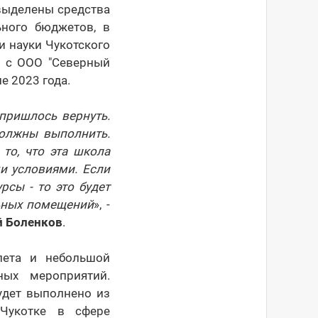
выделены средства
ьного бюджетов, в
 науки Чукотского
н с ООО "Северный
е 2023 года.
пришлось вернуть.
должны выполнить.
то, что эта школа
и условиями. Если
рсы - то это будет
льных помещений
», -
й Боленков
.
лета и небольшой
ных мероприятий.
удет выполнено из
 Чукотке в сфере