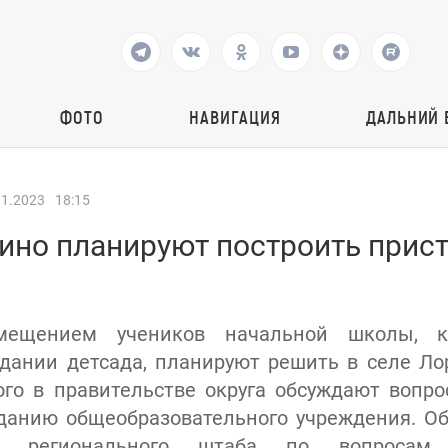
ФОТО
НАВИГАЦИЯ
ДАЛЬНИЙ 
01.2023
18:15
ино планируют построить прист
мещением учеников начальной школы, к
дании детсада, планируют решить в селе Ло
ого в правительстве округа обсуждают вопро
данию общеобразовательного учреждения. О
 регионального штаба по вопросам с