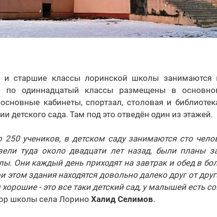
е и старшие классы лоринской школы занимаются в
о по одиннадцатый классы размещены в основн
основные кабинеты, спортзал, столовая и библиоте
и детского сада. Там под это отведён один из этажей.
о 250 учеников, в детском саду занимаются сто челов
ели туда около двадцати лет назад, были планы за
ы. Они каждый день приходят на завтрак и обед в б
при этом здания находятся довольно далеко друг от друг
 хорошие - это все таки детский сад, у малышей есть с
тор школы села Лорино
Халид Селимов
.