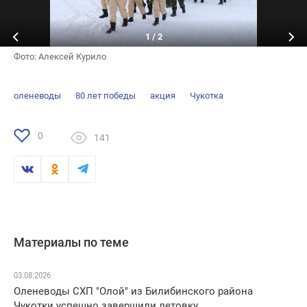
1
/
2
Фото: Алексей Курило
оленеводы
80 лет победы
акция
Чукотка
0
141
Материалы по теме
03.08.2026
Оленеводы СХП "Олой" из Билибинского района
Чукотки успешно завершили летовку