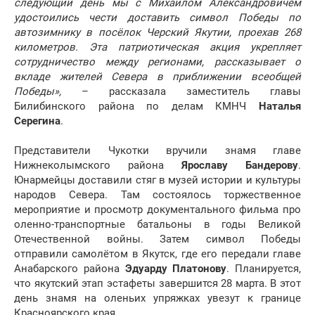
следующий день мы с Михаилом Александровичем
удостоились чести доставить символ Победы по
автозимнику в посёлок Черский Якутии, проехав 268
километров. Эта патриотическая акция укрепляет
сотрудничество между регионами, рассказывает о
вкладе жителей Севера в приближении всеобщей
Победы»,
– рассказала заместитель главы
Билибинского района по делам КМНЧ
Наталья
Серегина
.
Представители Чукотки вручили знамя главе
Нижнеколымского района
Ярославу Бандерову
.
Юнармейцы доставили стяг в музей истории и культуры
народов Севера. Там состоялось торжественное
мероприятие и просмотр документального фильма про
оленно-транспортные батальоны в годы Великой
Отечественной войны. Затем символ Победы
отправили самолётом в Якутск, где его передали главе
Анабарского района
Эдуарду Платонову
. Планируется,
что якутский этап эстафеты завершится 28 марта. В этот
день знамя на оленьих упряжках увезут к границе
Красноярского края.