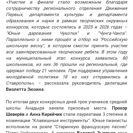
«Участие в финале стало возможным благодаря
сотрудничеству регионального отделения Движения
Первых, департамента культуры и департамента
образования и науки в рамках творческих окружных
конкурсов, которые состоялись в 2025 и 2026 годах –
"Юные дарования Чукотки" и "Чунга-Чанга".
Параллельно с ними прошёл и отбор на "Российскую
школьную весну", в котором смогли принять участие
все заинтересованные творческие ребята. В этом году
на муниципальный этап конкурса заявились 80
школьников, из них 36 прошли на региональный, где
одержал победу 21 человек. При поддержке управления
молодёжной политики 18 из них отправились в
Ставрополь»
, – рассказала руководитель делегации
Виолетта Зюзина
.
По итогам двух конкурсных дней трое учеников средней
школы Анадыря заняли призовые места.
Прохор
Шеверёв
и
Анна Кирейчик
стали лауреатами 3 степени в
номинации "Клавишные инструменты". Юные пианисты
исполнили на рояле "Старинную французскую песню"