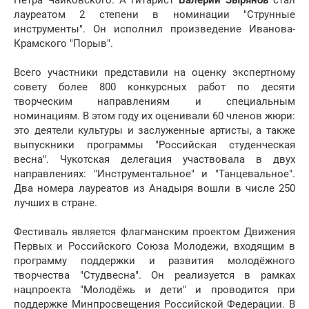
Петра Чайковского. А гитарист
Валерий Зырянов
стал
лауреатом 2 степени в номинации "Струнные
инструменты". Он исполнил произведение Иванова-
Крамского "Порыв".
Всего участники представили на оценку экспертному
совету более 800 конкурсных работ по десяти
творческим направлениям и специальным
номинациям. В этом году их оценивали 60 членов жюри:
это деятели культуры и заслуженные артисты, а также
выпускники программы "Российская студенческая
весна". Чукотская делегация участвовала в двух
направлениях: "Инструментальное" и "Танцевальное".
Два номера лауреатов из Анадыря вошли в числе 250
лучших в стране.
Фестиваль является флагманским проектом Движения
Первых и Российского Союза Молодежи, входящим в
программу поддержки и развития молодёжного
творчества "Студвесна". Он реализуется в рамках
нацпроекта "Молодёжь и дети" и проводится при
поддержке Минпросвещения Российской Федерации. В