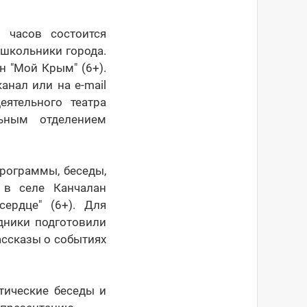
 часов состоится
 школьники города.
н "Мой Крым" (6+).
анал или на e-mail
ятельного театра
льным отделением
рограммы, беседы,
 в селе Канчалан
ердце" (6+). Для
дники подготовили
ассказы о событиях
тические беседы и