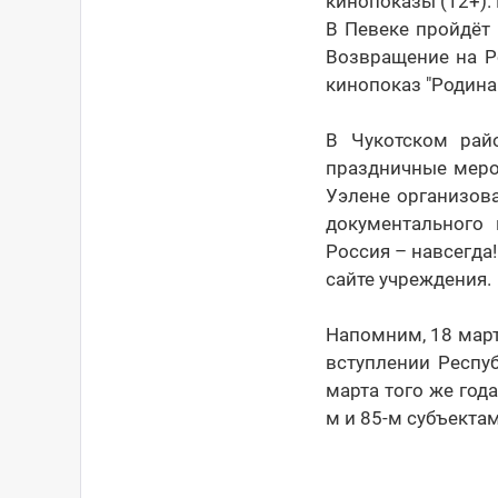
кинопоказы (12+).
В Певеке пройдёт 
Возвращение на Р
кинопоказ "Родина 
В Чукотском рай
праздничные мероп
Уэлене организов
документального 
Россия – навсегда!
сайте учреждения.
Напомним, 18 март
вступлении Респу
марта того же год
м и 85-м субъекта