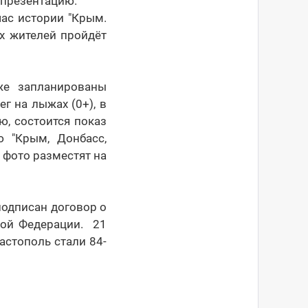
 презентацию.
час истории "Крым.
х жителей пройдёт
же запланированы
г на лыжах (0+), в
, состоится показ
ю "Крым, Донбасс,
а фото разместят на
подписан договор о
кой Федерации. 21
астополь стали 84-