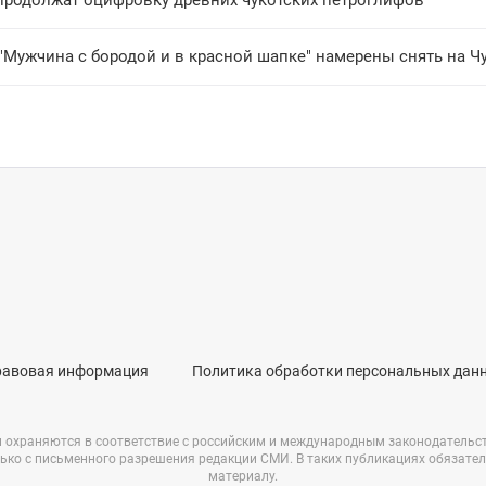
продолжат оцифровку древних чукотских петроглифов
"Мужчина с бородой и в красной шапке" намерены снять на Ч
равовая информация
Политика обработки персональных дан
и охраняются в соответствие с российским и международным законодательс
ько с письменного разрешения редакции СМИ. В таких публикациях обязате
материалу.