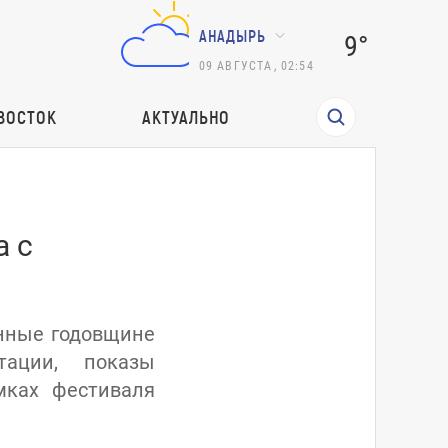
АНАДЫРЬ
9°
09
АВГУСТА
,
02:54
ВОСТОК
АКТУАЛЬНО
а с
енные годовщине
тации, показы
мках фестиваля