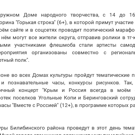
ружном Доме народного творчества, с 14 до 16
орина "Горькая строка" (6+), в которой примут участие
ём сайте и в соцсетях проводит поэтический марафо
 нём могут все жители округа, отправив ролики в тг-к
выми участниками флешмоба стали артисты самоде
ероприятия организованы совместно с региона
тный полк".
оне во всех Домах культуры пройдут тематические п
и познавательные часы, конкурсы рисунков. Так,
ничный концерт "Крым и Россия всегда в моём с
иотек поселков Угольные Копи и Беринговский сотру
сы "Вместе с Россией" (12+), в программе которых р
уры Билибинского района проведут в этот день тема