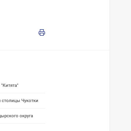
 "Китята"
я столицы Чукотки
дырского округа