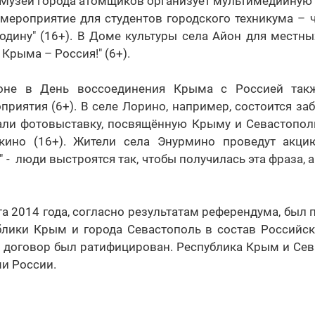
 Музей города атомщиков организует мультимедийную
мероприятие для студентов городского техникума – 
одину" (16+). В Доме культуры села Айон для местны
Крыма – Россия!" (6+).
оне в День воссоединения Крыма с Россией так
риятия (6+). В селе Лорино, например, состоится забе
али фотовыставку, посвящённую Крыму и Севастополю
кино (16+). Жители села Энурмино проведут акци
" - люди выстроятся так, чтобы получилась эта фраза, 
а 2014 года, согласно результатам референдума, был 
блики Крым и города Севастополь в состав Российс
а договор был ратифицирован. Республика Крым и Сев
ми России.