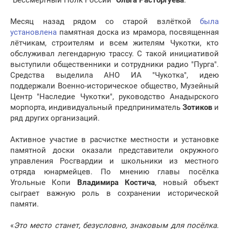
"Бессмертный Полк России"
Ольга Расторгуева
.
Месяц назад рядом со старой взлёткой
была
установлена
памятная доска из мрамора, посвященная
лётчикам, строителям и всем жителям Чукотки, кто
обслуживал легендарную трассу. С такой инициативой
выступили общественники и сотрудники радио "Пурга".
Средства выделила АНО ИА "Чукотка", идею
поддержали Военно-историческое общество, Музейный
Центр "Наследие Чукотки", руководство Анадырского
морпорта, индивидуальный предприниматель
Зотиков
и
ряд других организаций.
Активное участие в расчистке местности и установке
памятной доски оказали представители окружного
управления Росгвардии и школьники из местного
отряда юнармейцев. По мнению главы посёлка
Угольные Копи
Владимира Костича
, новый объект
сыграет важную роль в сохранении исторической
памяти.
«
Это место станет, безусловно, знаковым для посёлка.