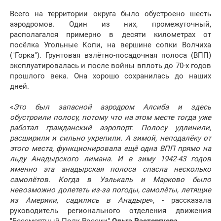
Всего на территории округа было обустроено шесть
аэродромов. Один из них, промежуточный,
располагался примерно в десяти километрах от
посёлка Угольные Копи, на вершине сопки Волчиха
("Горка"). Грунтовая взлётно-посадочная полоса (ВПП)
эксплуатировалась и после войны вплоть до 70-х годов
прошлого века. Она хорошо сохранилась до наших
дней.
«
Это был запасной аэродром Алсиба и здесь
обустроили полосу, потому что на этом месте тогда уже
работал гражданский аэропорт. Полосу удлинили,
расширили и сильно укрепили. А зимой, неподалёку от
этого места, функционировала ещё одна ВПП прямо на
льду Анадырского лимана. И в зиму 1942-43 годов
именно эта анадырская полоса спасла несколько
самолётов. Когда в Уэлькаль и Марково было
невозможно долететь из-за погоды, самолёты, летящие
из Америки, садились в Анадыре
», - рассказала
руководитель регионального отделения движения