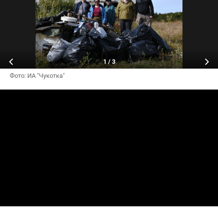
1
/
3
Фото: ИА "Чукотка"
Array