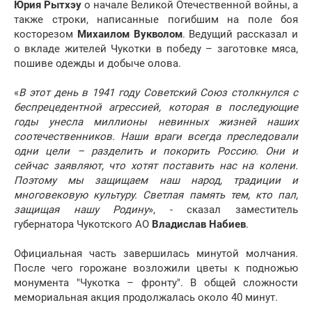
Юрия Рытхэу
о начале Великой Отечественной войны, а
также строки, написанные погибшим на поле боя
косторезом
Михаилом Вукволом
. Ведущий рассказал и
о вкладе жителей Чукотки в победу – заготовке мяса,
пошиве одежды и добыче олова.
«
В этот день в 1941 году Советский Союз столкнулся с
беспрецедентной агрессией, которая в последующие
годы унесла миллионы невинных жизней наших
соотечественников. Наши враги всегда преследовали
одни цели – разделить и покорить Россию. Они и
сейчас заявляют, что хотят поставить нас на колени.
Поэтому мы защищаем наш народ, традиции и
многовековую культуру. Светлая память тем, кто пал,
защищая нашу Родину
», - сказал заместитель
губернатора Чукотского АО
Владислав Набиев
.
Официальная часть завершилась минутой молчания.
После чего горожане возложили цветы к подножью
монумента "Чукотка – фронту". В общей сложности
мемориальная акция продолжалась около 40 минут.