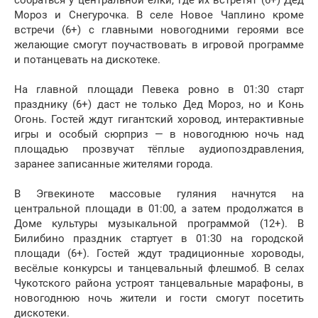
собраться у центральной ёлки, где их встретят (6+) Дед
Мороз и Снегурочка. В селе Новое Чаплино кроме
встречи (6+) с главными новогодними героями все
желающие смогут поучаствовать в игровой программе
и потанцевать на дискотеке.
На главной площади Певека ровно в 01:30 старт
празднику (6+) даст не только Дед Мороз, но и Конь
Огонь. Гостей ждут гигантский хоровод, интерактивные
игры и особый сюрприз — в новогоднюю ночь над
площадью прозвучат тёплые аудиопоздравления,
заранее записанные жителями города.
В Эгвекиноте массовые гуляния начнутся на
центральной площади в 01:00, а затем продолжатся в
Доме культуры музыкальной программой (12+). В
Билибино праздник стартует в 01:30 на городской
площади (6+). Гостей ждут традиционные хороводы,
весёлые конкурсы и танцевальный флешмоб. В селах
Чукотского района устроят танцевальные марафоны, в
новогоднюю ночь жители и гости смогут посетить
дискотеки.