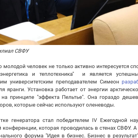
филиал СВФУ
то молодой человек не только активно интересуется спо
лоэнергетика и теплотехника" и является успешны
оим университетским преподавателем Симеон
разра
я яранги. Установка работает от энергии арктическ
а на принципе "эффекта Пельтье". Она гораздо деше
оров, которые сейчас используют оленеводы.
тке генератора стал победителем IV Ежегодной нау
 конференции, которая проводилась в стенах СВФУ. 
ального форума "Идея в бизнес. Бизнес в результат