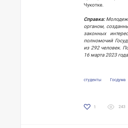
Чукотке.
Справка:
Молодежн
органом, созданн
законных интер
полномочий Госуд
из 292 человек. 
16 марта 2023 года
студенты
Госдума
243
1