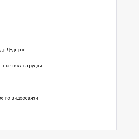
ндр Дудоров
Студенты Чукотского полярного техникума прошли производственную практику на руднике
ре по видеосвязи