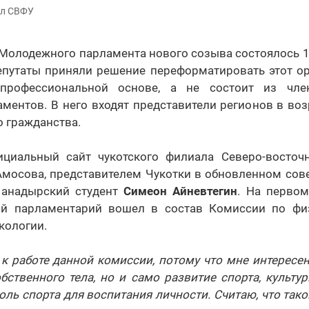
ал СВФУ
Молодежного парламента нового созыва состоялось 1
епутаты приняли решение переформатировать этот орг
профессиональной основе, а не состоит из чле
ентов. В него входят представители регионов в возр
 гражданства.
циальный сайт чукотского филиала Северо-восточ
 Амосова, представителем Чукотки в обновленном сов
 анадырский студент
Симеон Айневтегин
. На перво
й парламентарий вошел в состав Комиссии по физ
экологии.
к работе данной комиссии, потому что мне интересен
бственного тела, но и само развитие спорта, культу
оль спорта для воспитания личности. Считаю, что тако