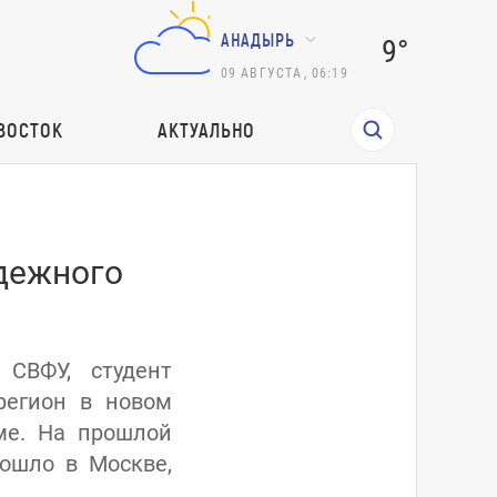
АНАДЫРЬ
9°
09
АВГУСТА
,
06:19
ВОСТОК
АКТУАЛЬНО
дежного
 СВФУ, студент
регион в новом
ме. На прошлой
рошло в Москве,