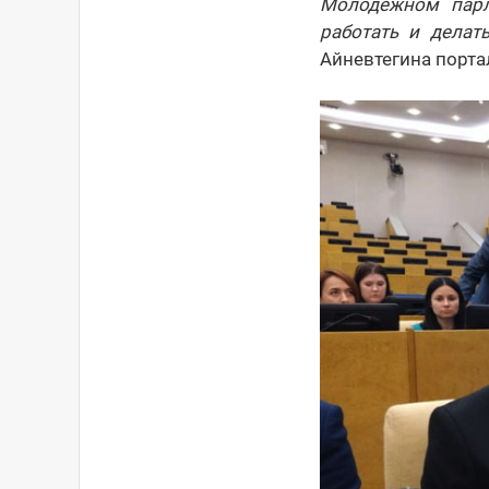
Молодежном парл
работать и делат
Айневтегина порта