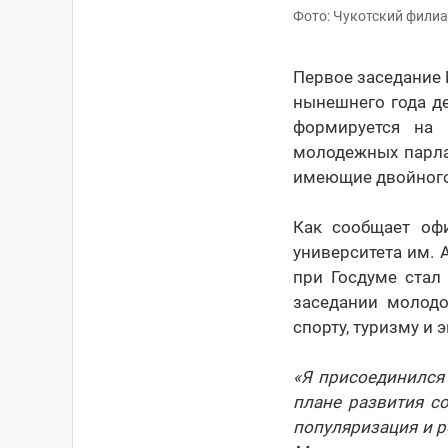
Фото: Чукотский фили
Первое заседание 
нынешнего года д
формируется на 
молодежных парлам
имеющие двойного
Как сообщает офи
университета им.
при Госдуме стал
заседании молодо
спорту, туризму и 
«Я присоединился 
плане развития со
популяризация и р