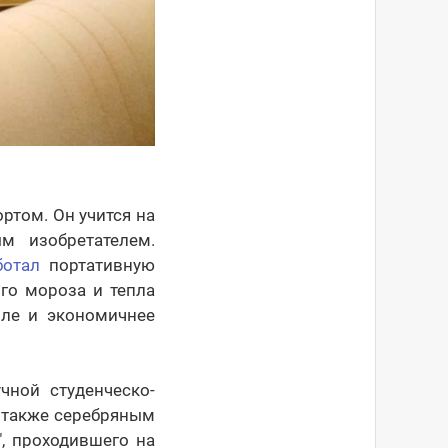
ртом. Он учится на
м изобретателем.
ботал
портативную
ого мороза и тепла
вле и экономичнее
чной студенческо-
А также серебряным
", проходившего на