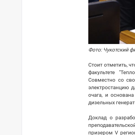
Фото: Чукотский 
Стоит отметить, ч
факультете "Теп
Совместно со св
электростанцию дл
очага, и основан
дизельных генерат
Доклад о разрабо
преподавательской
призером V регион