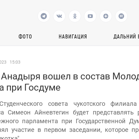
ФОТО
НАВИГАЦИЯ
ДАЛЬНИЙ 
023
15:03
з Анадыря вошел в состав Моло
а при Госдуме
Cтуденческого совета чукотского филиала
рса Симеон Айневтегин будет представлять 
ежного парламента при Государственной Ду
ял участие в первом заседании, которое п
котка".