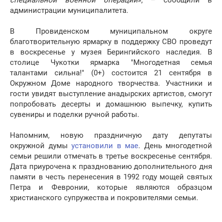
специальной военной операции
», – сообщили в
администрации муниципалитета.
В Провиденском муниципальном округе
благотворительную ярмарку в поддержку СВО проведут
в воскресенье у музея Берингийского наследия. В
столице Чукотки ярмарка "Многодетная семья
талантами сильна!" (0+) состоится 21 сентября в
Окружном Доме народного творчества. Участники и
гости увидят выступление анадырских артистов, смогут
попробовать десерты и домашнюю выпечку, купить
сувениры и поделки ручной работы.
Напомним, новую праздничную дату депутаты
окружной думы
установили в мае
. День многодетной
семьи решили отмечать в третье воскресенье сентября.
Дата приурочена к празднованию дополнительного дня
памяти в честь перенесения в 1992 году мощей святых
Петра и Февронии, которые являются образцом
христианского супружества и покровителями семьи.