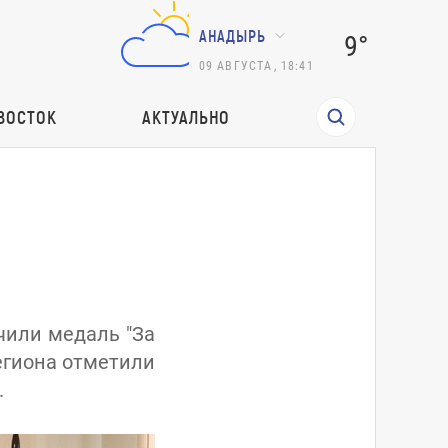
АНАДЫРЬ
9°
09
АВГУСТА
,
18:41
ВОСТОК
АКТУАЛЬНО
учили медаль "За
егиона отметили
.