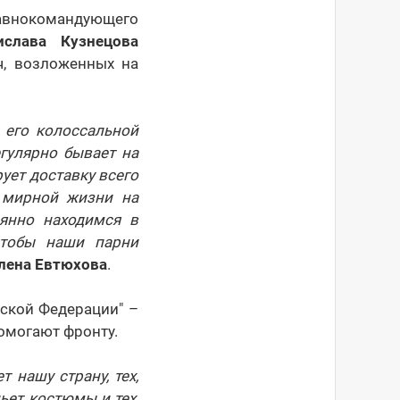
авнокомандующего
ислава Кузнецова
ч, возложенных на
 его колоссальной
егулярно бывает на
ует доставку всего
 мирной жизни на
янно находимся в
чтобы наши парни
лена Евтюхова
.
йской Федерации" –
помогают фронту.
 нашу страну, тех,
шьет костюмы и тех,