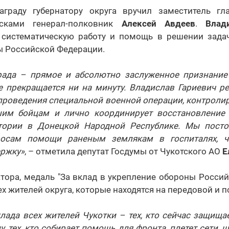
аграду губернатору округа вручил заместитель гл
сками генерал-полковник
Алексей Авдеев
.
Влад
 систематическую работу и помощь в решении зада
 Российской Федерации.
рада – прямое и абсолютно заслуженное признание
е прекращается ни на минуту. Владислав Гариевич р
проведения специальной военной операции, контролир
шим бойцам и лично координирует восстановление
тории в Донецкой Народной Республике. Мы посто
росам помощи раненым землякам в госпиталях, 
ержку»
, – отметила депутат Госдумы от Чукотского АО
Е
тора, медаль "За вклад в укрепление обороны Росси
ех жителей округа, которые находятся на передовой и 
лада всех жителей Чукотки – тех, кто сейчас защищает
у, тех, кто собирает помощь для фронта, плетет сети, 