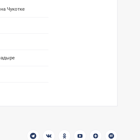
 на Чукотке
надыре