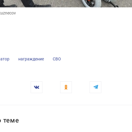
_kuznecov
_kuznecov
натор
награждение
СВО
 теме