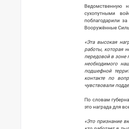
Ведомственную н
сухопутными вой
поблагодарили за
Вооружённые Силы
«Эта высокая наг
работы, которая н
передовой в зоне 
необходимого на
подшефной терри
контакте по воп
чувствовали подд
По словам губерна
это награда для вс
«Это признание вк
кто работает в тыл