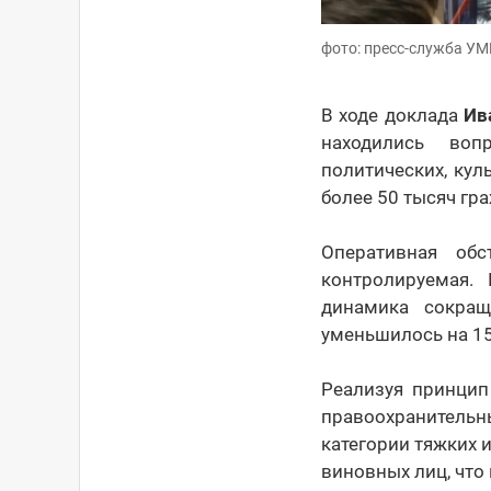
фото: пресс-служба У
В ходе доклада
Ив
находились воп
политических, кул
более 50 тысяч гр
Оперативная обс
контролируемая.
динамика сокращ
уменьшилось на 15
Реализуя принцип
правоохранительн
категории тяжких 
виновных лиц, что