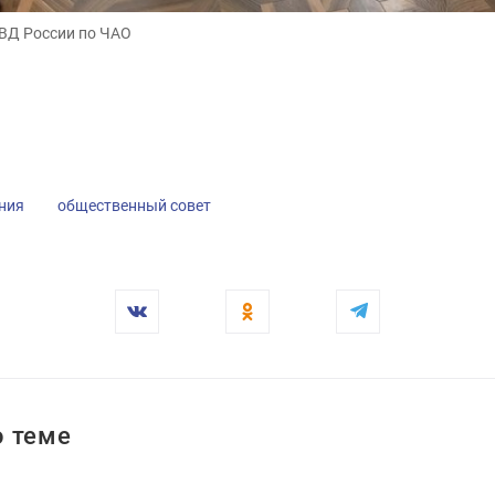
МВД России по ЧАО
МВД России по ЧАО
ния
общественный совет
 теме