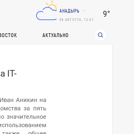
АНАДЫРЬ
9°
06
АВГУСТА
,
12:01
ВОСТОК
АКТУАЛЬНО
 IT-
 Иван Аникин на
омства за пять
ло значительное
спользованием
а также общее