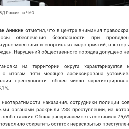
МВД России по ЧАО
ан Аникин
отметил, что в центре внимания правоохра
росы обеспечения безопасности при проведен
ьтурно-массовых и спортивных мероприятий, в котор
аждан. Нарушений общественного порядка допущено не
тановка на территории округа характеризуется 
 По итогам пяти месяцев зафиксирована устойчив
ения преступности: общее число зарегистрирован
,1%.
 неотвратимости наказания, сотрудники полиции со
ыми органами раскрыли 238 преступлений, из котор
и особо тяжких. Общая раскрываемость составила 75,6
 позволило сократить остаток нераскрытых преступлени