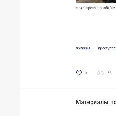
фото: пресс-служба У
фото: пресс-служба У
полиция
преступле
86
0
Материалы по