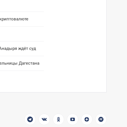
 криптовалюте
Анадыря ждёт суд
тельницы Дагестана