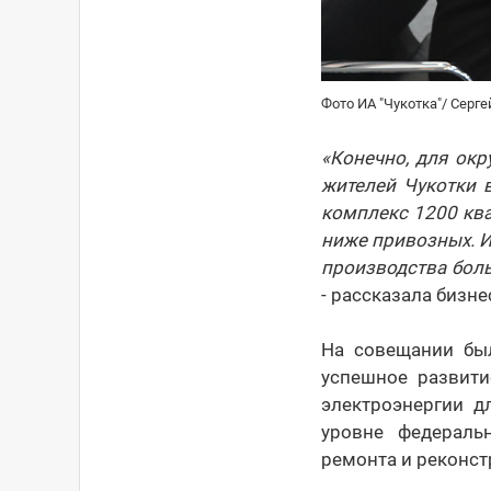
Фото ИА "Чукотка"/ Серг
«Конечно, для окр
жителей Чукотки 
комплекс 1200 ква
ниже привозных. И
производства боль
- рассказала бизне
На совещании был
успешное развити
электроэнергии д
уровне федераль
ремонта и реконс