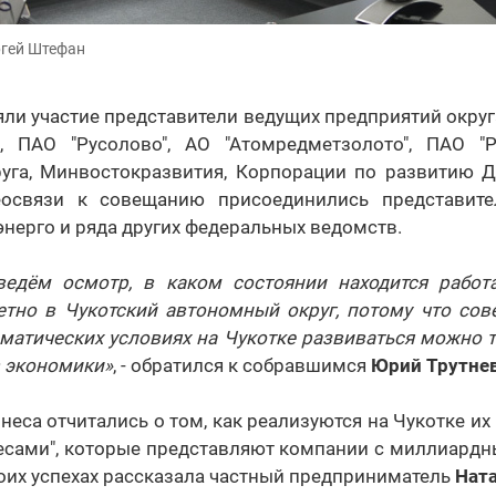
ргей Штефан
ли участие представители ведущих предприятий округа
l, ПАО "Русолово", АО "Атомредметзолото", ПАО "Р
руга, Минвостокразвития, Корпорации по развитию Д
еосвязи к совещанию присоединились представите
нерго и ряда других федеральных ведомств.
ведём осмотр, в каком состоянии находится работ
етно в Чукотский автономный округ, потому что сов
матических условиях на Чукотке развиваться можно 
в экономики»
, - обратился к собравшимся
Юрий Трутне
неса отчитались о том, как реализуются на Чукотке их 
весами", которые представляют компании с миллиард
оих успехах рассказала частный предприниматель
Нат