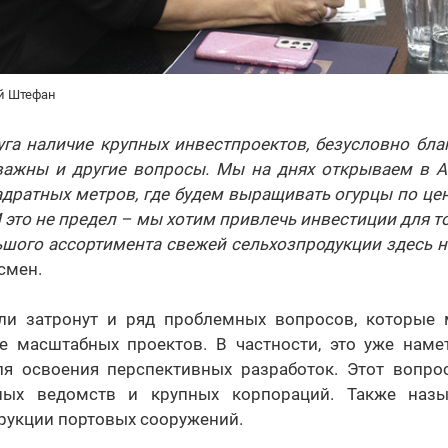
ей Штефан
уга наличие крупных инвестпроектов, безусловно бла
важны и другие вопросы. Мы на днях открываем в 
дратных метров, где будем выращивать огурцы по цен
 это не предел – мы хотим привлечь инвестиции для то
шого ассортимента свежей сельхозпродукции здесь н
смен.
и затронут и ряд проблемных вопросов, которые 
е масштабных проектов. В частности, это уже наме
ля освоения перспективных разработок. Этот вопро
ных ведомств и крупных корпораций. Также наз
трукции портовых сооружений.