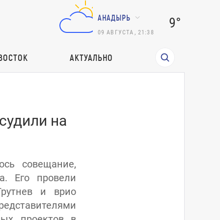
АНАДЫРЬ
9°
09
АВГУСТА
,
21:38
ВОСТОК
АКТУАЛЬНО
судили на
ось совещание,
а. Его провели
рутнев и врио
представителями
ных проектов в