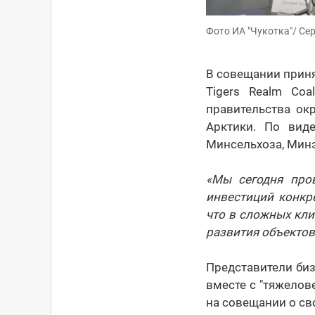
Фото ИА "Чукотка"/ Се
В совещании приня
Tigers Realm Coa
правительства ок
Арктики. По вид
Минсельхоза, Минэ
«Мы сегодня про
инвестиций конкр
что в сложных кли
развития объекто
Представители биз
вместе с "тяжело
на совещании о св