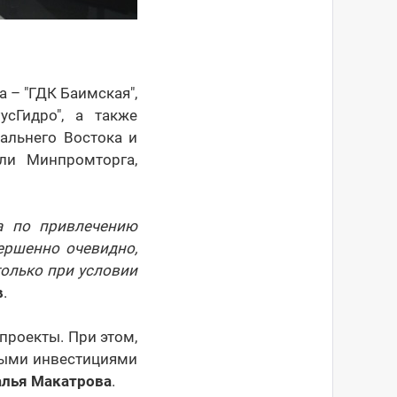
 – "ГДК Баимская",
усГидро", а также
альнего Востока и
ли Минпромторга,
а по привлечению
ершенно очевидно,
только при условии
в
.
проекты. При этом,
ными инвестициями
алья Макатрова
.