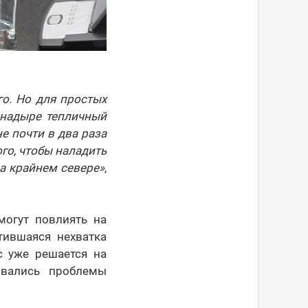
го. Но для простых
Анадыре тепличный
е почти в два раза
го, чтобы наладить
а крайнем севере»
,
могут повлиять на
тившаяся нехватка
с уже решается на
ывались проблемы