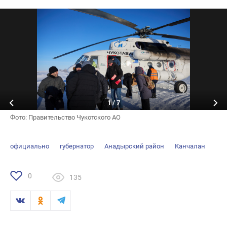
1
/
7
Фото: Правительство Чукотского АО
официально
губернатор
Анадырский район
Канчалан
0
135