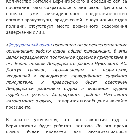
Количество жителей Беринговского и соседних сёл за
последние годы сократилось в два раза. При этом в
посёлке уже ликвидировали представительство
органов прокуратуры, юридической консультации, отдел
полиции, отсутствует место временного содержания
задержанных лиц.
«
Федеральный закон
направлен на совершенствование
организации работы судов общей юрисдикции. В этих
целях упраздняется постоянное судебное присутствие в
пгт Беринговском Анадырского района Чукотского АО.
Доступ граждан, проживающих на территории,
входившей в юрисдикцию упразднённого судебного
присутствия, к правосудию будет обеспечен
Анадырским районным судом и мировым судьёй
судебного участка Анадырского района Чукотского
автономного округа
», – говорится в сообщении на сайте
президента.
В законе уточняется, что до закрытия суд в
Беринговском будет работать полгода. За это время
нужно будет провести все организационные