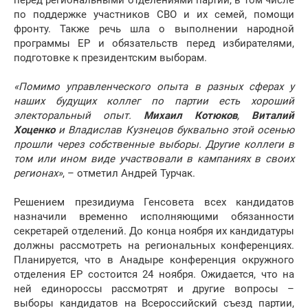
перед региональными отделениями партии, в том числе
по поддержке участников СВО и их семей, помощи
фронту. Также речь шла о выполнении народной
программы ЕР и обязательств перед избирателями,
подготовке к президентским выборам.
«Помимо управленческого опыта в разных сферах у
наших будущих коллег по партии есть хороший
электоральный опыт.
Михаил Котюков
,
Виталий
Хоценко
и Владислав Кузнецов буквально этой осенью
прошли через собственные выборы. Другие коллеги в
том или ином виде участвовали в кампаниях в своих
регионах»
, – отметил Андрей Турчак.
Решением президиума Генсовета всех кандидатов
назначили временно исполняющими обязанности
секретарей отделений. До конца ноября их кандидатуры
должны рассмотреть на региональных конференциях.
Планируется, что в Анадыре конференция окружного
отделения ЕР состоится 24 ноября. Ожидается, что на
ней единороссы рассмотрят и другие вопросы –
выборы кандидатов на Всероссийский съезд партии,